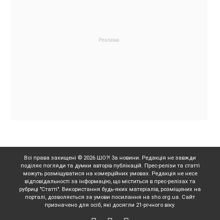
Всі права захищені © 2026 ШО?! За новини. Редакція не завжди
поділяє погляди та думки авторів публікацій. Прес-релізи та статті
можуть розміщуватися на комерційних умовах. Редакція не несе
відповідальності за інформацію, що міститься в прес-релізах та
рубриці "Статті". Використання будь-яких матеріалів, розміщених на
порталі, дозволяється за умови посилання на sho.org.ua. Сайт
призначено для осіб, які досягли 21-річного віку.