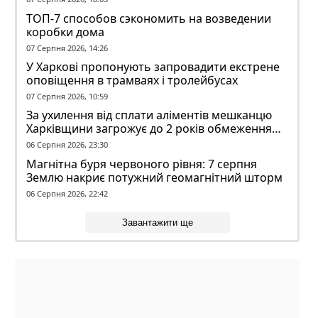
ТОП-7 способов сэкономить на возведении
коробки дома
07 Серпня 2026, 14:26
У Харкові пропонують запровадити екстрене
оповіщення в трамваях і тролейбусах
07 Серпня 2026, 10:59
За ухилення від сплати аліментів мешканцю
Харківщини загрожує до 2 років обмеження
волі
06 Серпня 2026, 23:30
Магнітна буря червоного рівня: 7 серпня
Землю накриє потужний геомагнітний шторм
06 Серпня 2026, 22:42
Завантажити ще