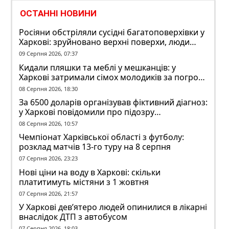
ОСТАННІ НОВИНИ
Росіяни обстріляли сусідні багатоповерхівки у
Харкові: зруйновано верхні поверхи, люди
заблоковані
09 Серпня 2026, 07:37
Кидали пляшки та меблі у мешканців: у
Харкові затримали сімох молодиків за погром
у гуртожитку
08 Серпня 2026, 18:30
За 6500 доларів організував фіктивний діагноз:
у Харкові повідомили про підозру
ексзавідувачу психлікарні
08 Серпня 2026, 10:57
Чемпіонат Харківської області з футболу:
розклад матчів 13-го туру на 8 серпня
07 Серпня 2026, 23:23
Нові ціни на воду в Харкові: скільки
платитимуть містяни з 1 жовтня
07 Серпня 2026, 21:57
У Харкові дев’ятеро людей опинилися в лікарні
внаслідок ДТП з автобусом
07 Серпня 2026, 18:03