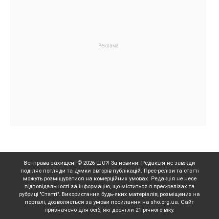
Всі права захищені © 2026 ШО?! За новини. Редакція не завжди
поділяє погляди та думки авторів публікацій. Прес-релізи та статті
можуть розміщуватися на комерційних умовах. Редакція не несе
відповідальності за інформацію, що міститься в прес-релізах та
рубриці "Статті". Використання будь-яких матеріалів, розміщених на
порталі, дозволяється за умови посилання на sho.org.ua. Сайт
призначено для осіб, які досягли 21-річного віку.