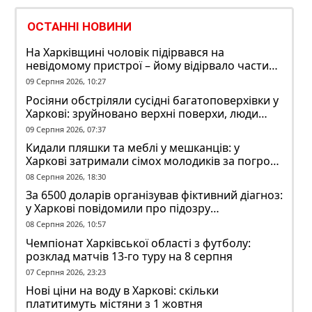
ОСТАННІ НОВИНИ
На Харківщині чоловік підірвався на
невідомому пристрої – йому відірвало частину
руки
09 Серпня 2026, 10:27
Росіяни обстріляли сусідні багатоповерхівки у
Харкові: зруйновано верхні поверхи, люди
заблоковані
09 Серпня 2026, 07:37
Кидали пляшки та меблі у мешканців: у
Харкові затримали сімох молодиків за погром
у гуртожитку
08 Серпня 2026, 18:30
За 6500 доларів організував фіктивний діагноз:
у Харкові повідомили про підозру
ексзавідувачу психлікарні
08 Серпня 2026, 10:57
Чемпіонат Харківської області з футболу:
розклад матчів 13-го туру на 8 серпня
07 Серпня 2026, 23:23
Нові ціни на воду в Харкові: скільки
платитимуть містяни з 1 жовтня