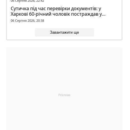
06 Серпня 2026, 22:42
Сутичка під час перевірки документів: у
Харкові 60-річний чоловік постраждав у
конфлікті з ТЦК
06 Серпня 2026, 20:38
Завантажити ще