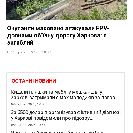
Окупанти масовано атакували FPV-
дронами об’їзну дорогу Харкова: є
загиблий
21 Травня 2026, 18:30
ОСТАННІ НОВИНИ
Кидали пляшки та меблі у мешканців: у
Харкові затримали сімох молодиків за погром
у гуртожитку
08 Серпня 2026, 18:30
За 6500 доларів організував фіктивний діагноз:
у Харкові повідомили про підозру
ексзавідувачу психлікарні
08 Серпня 2026, 10:57
Чемпіонат Харківської області з футболу: