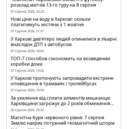
розклад матчів 13-го туру на 8 серпня
07 Серпня 2026, 23:23
Нові ціни на воду в Харкові: скільки
платитимуть містяни з 1 жовтня
07 Серпня 2026, 21:57
У Харкові дев’ятеро людей опинилися в лікарні
внаслідок ДТП з автобусом
07 Серпня 2026, 18:03
ТОП-7 способов сэкономить на возведении
коробки дома
07 Серпня 2026, 14:26
У Харкові пропонують запровадити екстрене
оповіщення в трамваях і тролейбусах
07 Серпня 2026, 10:59
За ухилення від сплати аліментів мешканцю
Харківщини загрожує до 2 років обмеження
волі
06 Серпня 2026, 23:30
Магнітна буря червоного рівня: 7 серпня
Землю накриє потужний геомагнітний шторм