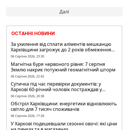
Пагінація
Далі
записів
ОСТАННІ НОВИНИ
За ухилення від сплати аліментів мешканцю
Харківщини загрожує до 2 років обмеження
волі
06 Серпня 2026, 23:30
Магнітна буря червоного рівня: 7 серпня
Землю накриє потужний геомагнітний шторм
06 Серпня 2026, 22:42
Сутичка під час перевірки документів: у
Харкові 60-річний чоловік постраждав у
конфлікті з ТЦК
06 Серпня 2026, 20:38
Обстріл Харківщини: енергетики відновлюють
світло для 7 тисяч споживачів
06 Серпня 2026, 17:28
У Харкові подешевшали сезонні овочі: які ціни
на ринках та в магазинах