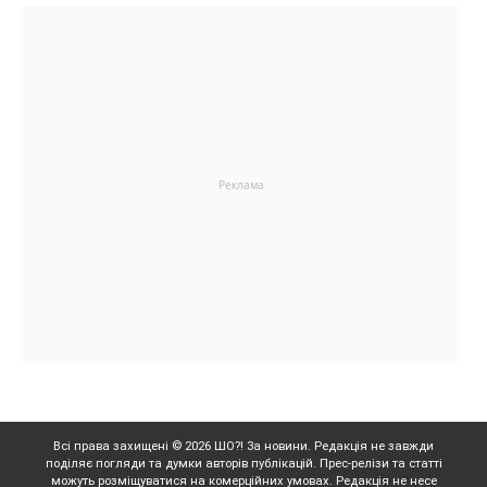
Всі права захищені © 2026 ШО?! За новини. Редакція не завжди
поділяє погляди та думки авторів публікацій. Прес-релізи та статті
можуть розміщуватися на комерційних умовах. Редакція не несе