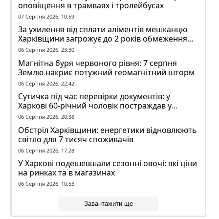
оповіщення в трамваях і тролейбусах
07 Серпня 2026, 10:59
За ухилення від сплати аліментів мешканцю
Харківщини загрожує до 2 років обмеження
волі
06 Серпня 2026, 23:30
Магнітна буря червоного рівня: 7 серпня
Землю накриє потужний геомагнітний шторм
06 Серпня 2026, 22:42
Сутичка під час перевірки документів: у
Харкові 60-річний чоловік постраждав у
конфлікті з ТЦК
06 Серпня 2026, 20:38
Обстріл Харківщини: енергетики відновлюють
світло для 7 тисяч споживачів
06 Серпня 2026, 17:28
У Харкові подешевшали сезонні овочі: які ціни
на ринках та в магазинах
06 Серпня 2026, 10:53
Завантажити ще