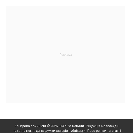
Всі права захищені © 2026 ШО?! За новини. Редакція не завжди
поділяє погляди та думки авторів публікацій. Прес-релізи та статті