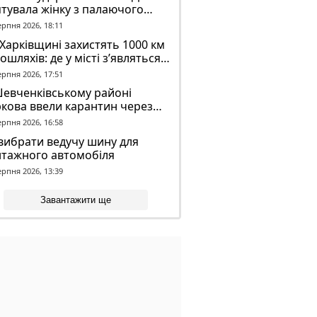
тувала жінку з палаючого
динку
ерпня 2026, 18:11
Харківщині захистять 1000 км
ошляхів: де у місті з’являться
идронові сітки
ерпня 2026, 17:51
Шевченківському районі
кова ввели карантин через
аженого кажана
ерпня 2026, 16:58
вибрати ведучу шину для
нтажного автомобіля
ерпня 2026, 13:39
Завантажити ще