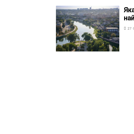
Як
на
27 