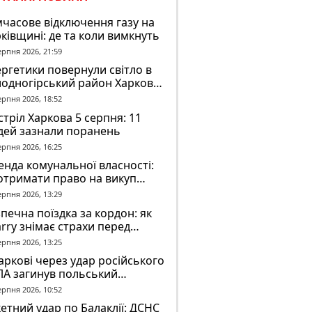
часове відключення газу на
ківщині: де та коли вимкнуть
ерпня 2026, 21:59
ргетики повернули світло в
лодногірський район Харкова
ля ворожого обстрілу
ерпня 2026, 18:52
тріл Харкова 5 серпня: 11
дей зазнали поранень
ерпня 2026, 16:25
нда комунальної власності:
отримати право на викуп
єкта
ерпня 2026, 13:29
печна поїздка за кордон: як
rry знімає страхи перед
вгою дорогою
ерпня 2026, 13:25
аркові через удар російського
ЛА загинув польський
онтер Марек Русек-
ерпня 2026, 10:52
льський
етний удар по Балаклії: ДСНС