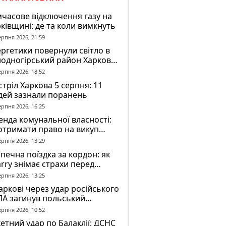
часове відключення газу на
ківщині: де та коли вимкнуть
ерпня 2026, 21:59
ргетики повернули світло в
лодногірський район Харкова
ля ворожого обстрілу
ерпня 2026, 18:52
тріл Харкова 5 серпня: 11
дей зазнали поранень
ерпня 2026, 16:25
нда комунальної власності:
отримати право на викуп
єкта
ерпня 2026, 13:29
печна поїздка за кордон: як
rry знімає страхи перед
вгою дорогою
ерпня 2026, 13:25
аркові через удар російського
ЛА загинув польський
онтер Марек Русек-
ерпня 2026, 10:52
льський
етний удар по Балаклії: ДСНС