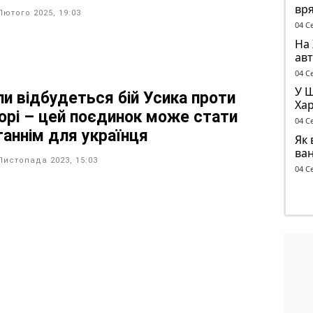
вря
Лютого 2025, 19:03
бу
04 С
На 
авт
ант
04 С
У 
ли відбудеться бій Усика проти
Хар
юрі – цей поєдинок може стати
ск
04 С
таннім для українця
Як 
ва
Листопада 2023, 15:03
04 С