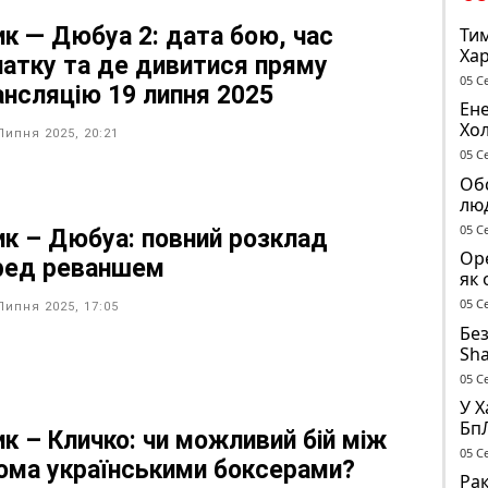
ик — Дюбуа 2: дата бою, час
Тим
Хар
чатку та де дивитися пряму
05 С
ансляцію 19 липня 2025
Ене
Хо
Липня 2025, 20:21
піс
05 С
Обс
лю
05 С
ик – Дюбуа: повний розклад
Оре
ред реваншем
як 
об’
05 С
Липня 2025, 17:05
Без
Sha
до
05 С
У Х
Бп
ик – Кличко: чи можливий бій між
вол
05 С
ома українськими боксерами?
Во
Рак