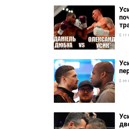
Ус
по
тр
17 
Ус
пе
09 
Ус
дв