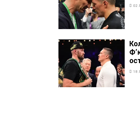
02 
Ко
Фʼ
ос
18 