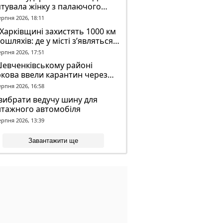
тувала жінку з палаючого
динку
ерпня 2026, 18:11
Харківщині захистять 1000 км
ошляхів: де у місті з’являться
идронові сітки
ерпня 2026, 17:51
Шевченківському районі
кова ввели карантин через
аженого кажана
ерпня 2026, 16:58
вибрати ведучу шину для
нтажного автомобіля
ерпня 2026, 13:39
Завантажити ще