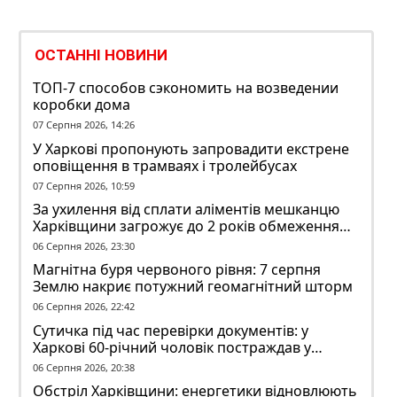
ОСТАННІ НОВИНИ
ТОП-7 способов сэкономить на возведении
коробки дома
07 Серпня 2026, 14:26
У Харкові пропонують запровадити екстрене
оповіщення в трамваях і тролейбусах
07 Серпня 2026, 10:59
За ухилення від сплати аліментів мешканцю
Харківщини загрожує до 2 років обмеження
волі
06 Серпня 2026, 23:30
Магнітна буря червоного рівня: 7 серпня
Землю накриє потужний геомагнітний шторм
06 Серпня 2026, 22:42
Сутичка під час перевірки документів: у
Харкові 60-річний чоловік постраждав у
конфлікті з ТЦК
06 Серпня 2026, 20:38
Обстріл Харківщини: енергетики відновлюють