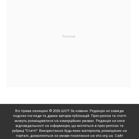
Всі права захищені © 2026 ШО?! За новини. Редакція не завжди
поділяє погляди та думки авторів публікацій. Прес-релізи та статті
можуть розміщуватися на комерційних умовах. Редакція не несе
відповідальності за інформацію, що міститься в прес-релізах та
рубриці "Статті". Використання будь-яких матеріалів, розміщених на
порталі, дозволяється за умови посилання на sho.org.ua. Сайт