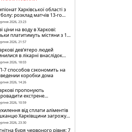
піонат Харківської області з
болу: розклад матчів 13-го
у на 8 серпня
ерпня 2026, 23:23
і ціни на воду в Харкові:
льки платитимуть містяни з 1
втня
ерпня 2026, 21:57
аркові дев’ятеро людей
нилися в лікарні внаслідок
П з автобусом
ерпня 2026, 18:03
П-7 способов сэкономить на
зведении коробки дома
ерпня 2026, 14:26
Харкові пропонують
провадити екстрене
віщення в трамваях і
ерпня 2026, 10:59
олейбусах
ухилення від сплати аліментів
шканцю Харківщини загрожує
2 років обмеження волі
ерпня 2026, 23:30
нітна буря червоного рівня: 7