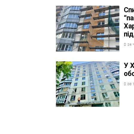
Сп
“п
Ха
пі
24 
У 
об
08 