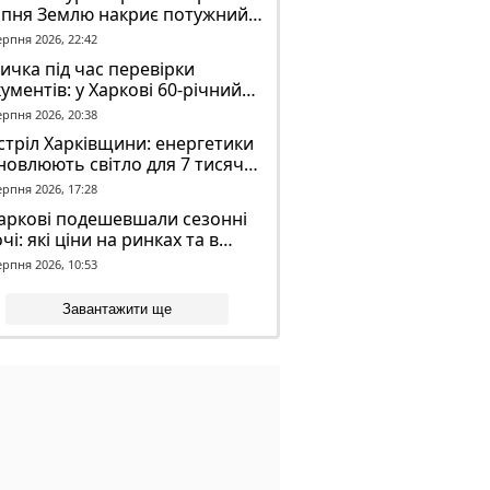
рпня Землю накриє потужний
омагнітний шторм
ерпня 2026, 22:42
ичка під час перевірки
ументів: у Харкові 60-річний
овік постраждав у конфлікті з
ерпня 2026, 20:38
К
тріл Харківщини: енергетики
новлюють світло для 7 тисяч
оживачів
ерпня 2026, 17:28
аркові подешевшали сезонні
чі: які ціни на ринках та в
газинах
ерпня 2026, 10:53
Завантажити ще