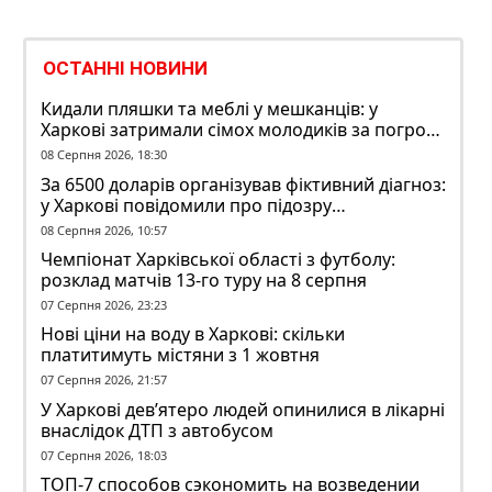
ОСТАННІ НОВИНИ
Кидали пляшки та меблі у мешканців: у
Харкові затримали сімох молодиків за погром
у гуртожитку
08 Серпня 2026, 18:30
За 6500 доларів організував фіктивний діагноз:
у Харкові повідомили про підозру
ексзавідувачу психлікарні
08 Серпня 2026, 10:57
Чемпіонат Харківської області з футболу:
розклад матчів 13-го туру на 8 серпня
07 Серпня 2026, 23:23
Нові ціни на воду в Харкові: скільки
платитимуть містяни з 1 жовтня
07 Серпня 2026, 21:57
У Харкові дев’ятеро людей опинилися в лікарні
внаслідок ДТП з автобусом
07 Серпня 2026, 18:03
ТОП-7 способов сэкономить на возведении