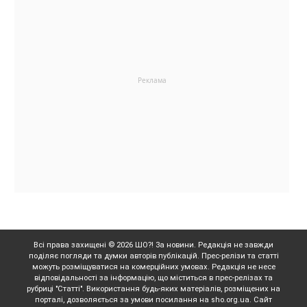
Всі права захищені © 2026 ШО?! За новини. Редакція не завжди
поділяє погляди та думки авторів публікацій. Прес-релізи та статті
можуть розміщуватися на комерційних умовах. Редакція не несе
відповідальності за інформацію, що міститься в прес-релізах та
рубриці "Статті". Використання будь-яких матеріалів, розміщених на
порталі, дозволяється за умови посилання на sho.org.ua. Сайт