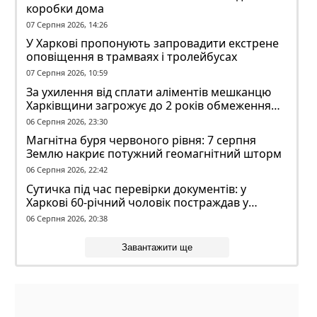
коробки дома
07 Серпня 2026, 14:26
У Харкові пропонують запровадити екстрене
оповіщення в трамваях і тролейбусах
07 Серпня 2026, 10:59
За ухилення від сплати аліментів мешканцю
Харківщини загрожує до 2 років обмеження
волі
06 Серпня 2026, 23:30
Магнітна буря червоного рівня: 7 серпня
Землю накриє потужний геомагнітний шторм
06 Серпня 2026, 22:42
Сутичка під час перевірки документів: у
Харкові 60-річний чоловік постраждав у
конфлікті з ТЦК
06 Серпня 2026, 20:38
Завантажити ще