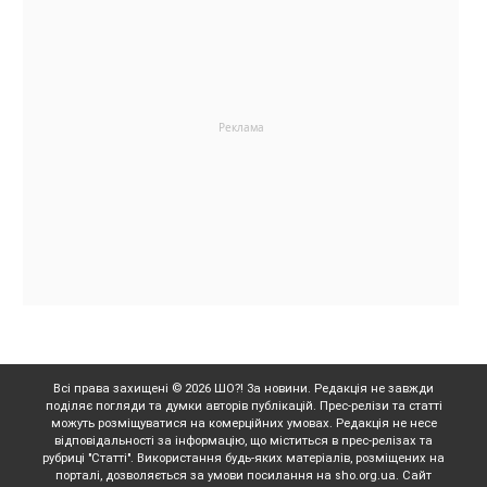
Всі права захищені © 2026 ШО?! За новини. Редакція не завжди
поділяє погляди та думки авторів публікацій. Прес-релізи та статті
можуть розміщуватися на комерційних умовах. Редакція не несе
відповідальності за інформацію, що міститься в прес-релізах та
рубриці "Статті". Використання будь-яких матеріалів, розміщених на
порталі, дозволяється за умови посилання на sho.org.ua. Сайт