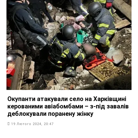
Окупанти атакували село на Харківщині
керованими авіабомбами – з-під завалів
деблокували поранену жінку
19 Лютого 2024, 20:47