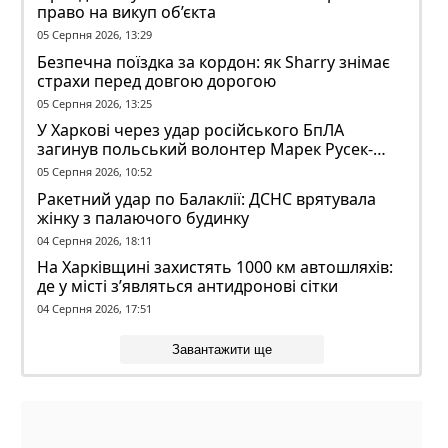
право на викуп об’єкта
05 Серпня 2026, 13:29
Безпечна поїздка за кордон: як Sharry знімає
страхи перед довгою дорогою
05 Серпня 2026, 13:25
У Харкові через удар російського БпЛА
загинув польський волонтер Марек Русек-
Вольський
05 Серпня 2026, 10:52
Ракетний удар по Балаклії: ДСНС врятувала
жінку з палаючого будинку
04 Серпня 2026, 18:11
На Харківщині захистять 1000 км автошляхів:
де у місті з’являться антидронові сітки
04 Серпня 2026, 17:51
Завантажити ще