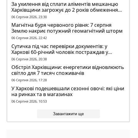
За ухилення від сплати аліментів мешканцю
Харківщини загрожує до 2 років обмеження
волі
06 Серпня 2026, 23:30
Магнітна буря червоного рівня: 7 серпня
Землю накриє потужний геомагнітний шторм
06 Серпня 2026, 22:42
Сутичка під час перевірки документів: у
Харкові 60-річний чоловік постраждав у
конфлікті з ТЦК
06 Серпня 2026, 20:38
Обстріл Харківщини: енергетики відновлюють
світло для 7 тисяч споживачів
06 Серпня 2026, 17:28
У Харкові подешевшали сезонні овочі: які ціни
на ринках та в магазинах
06 Серпня 2026, 10:53
Завантажити ще