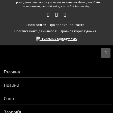
порталі, дозволяється за умови посилання на sho.org.ua. Сайт
призначено для осіб, які досягли 21-річного віку.
Прес-релізи
Про проект
Контакти
Політика конфіденційності
Правила користування
Головна
Новини
Спорт
Здоров’я