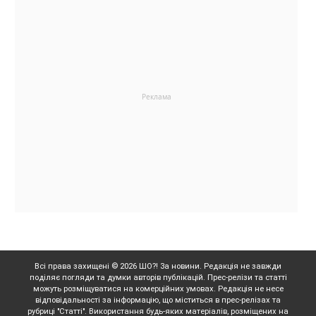
Всі права захищені © 2026 ШО?! За новини. Редакція не завжди
поділяє погляди та думки авторів публікацій. Прес-релізи та статті
можуть розміщуватися на комерційних умовах. Редакція не несе
відповідальності за інформацію, що міститься в прес-релізах та
рубриці "Статті". Використання будь-яких матеріалів, розміщених на