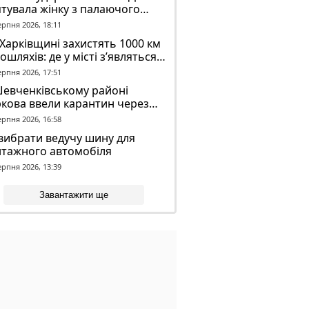
тувала жінку з палаючого
динку
ерпня 2026, 18:11
Харківщині захистять 1000 км
ошляхів: де у місті з’являться
идронові сітки
ерпня 2026, 17:51
Шевченківському районі
кова ввели карантин через
аженого кажана
ерпня 2026, 16:58
вибрати ведучу шину для
нтажного автомобіля
ерпня 2026, 13:39
Завантажити ще