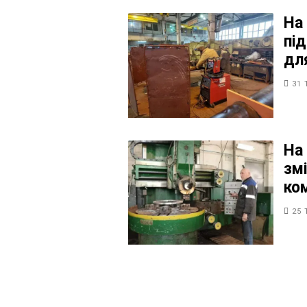
На
пі
дл
31 
На
зм
ко
25 