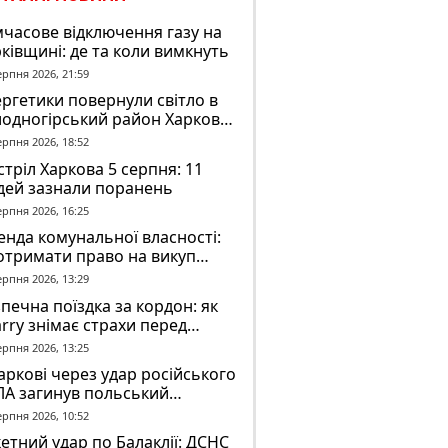
часове відключення газу на
ківщині: де та коли вимкнуть
ерпня 2026, 21:59
ргетики повернули світло в
лодногірський район Харкова
ля ворожого обстрілу
ерпня 2026, 18:52
тріл Харкова 5 серпня: 11
дей зазнали поранень
ерпня 2026, 16:25
нда комунальної власності:
отримати право на викуп
єкта
ерпня 2026, 13:29
печна поїздка за кордон: як
rry знімає страхи перед
вгою дорогою
ерпня 2026, 13:25
аркові через удар російського
ЛА загинув польський
онтер Марек Русек-
ерпня 2026, 10:52
льський
етний удар по Балаклії: ДСНС