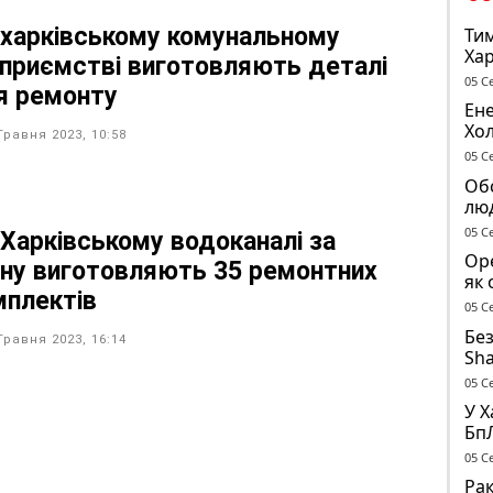
 харківському комунальному
Тим
Хар
дприємстві виготовляють деталі
05 С
я ремонту
Ене
Хо
Травня 2023, 10:58
піс
05 С
Обс
лю
05 С
 Харківському водоканалі за
Оре
іну виготовляють 35 ремонтних
як 
мплектів
об’
05 С
Без
Травня 2023, 16:14
Sha
до
05 С
У Х
Бп
вол
05 С
Во
Рак