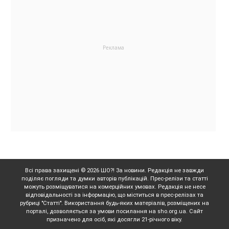
Всі права захищені © 2026 ШО?! За новини. Редакція не завжди
поділяє погляди та думки авторів публікацій. Прес-релізи та статті
можуть розміщуватися на комерційних умовах. Редакція не несе
відповідальності за інформацію, що міститься в прес-релізах та
рубриці "Статті". Використання будь-яких матеріалів, розміщених на
порталі, дозволяється за умови посилання на sho.org.ua. Сайт
призначено для осіб, які досягли 21-річного віку.