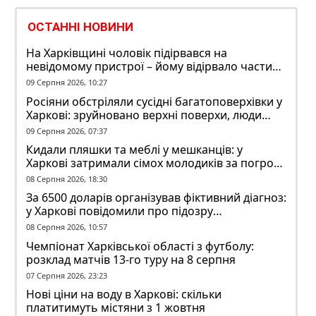
ОСТАННІ НОВИНИ
На Харківщині чоловік підірвався на
невідомому пристрої – йому відірвало частину
руки
09 Серпня 2026, 10:27
Росіяни обстріляли сусідні багатоповерхівки у
Харкові: зруйновано верхні поверхи, люди
заблоковані
09 Серпня 2026, 07:37
Кидали пляшки та меблі у мешканців: у
Харкові затримали сімох молодиків за погром
у гуртожитку
08 Серпня 2026, 18:30
За 6500 доларів організував фіктивний діагноз:
у Харкові повідомили про підозру
ексзавідувачу психлікарні
08 Серпня 2026, 10:57
Чемпіонат Харківської області з футболу:
розклад матчів 13-го туру на 8 серпня
07 Серпня 2026, 23:23
Нові ціни на воду в Харкові: скільки
платитимуть містяни з 1 жовтня