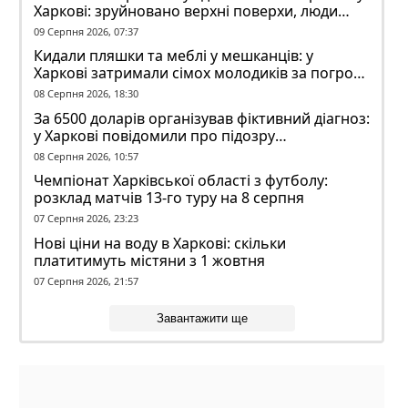
Харкові: зруйновано верхні поверхи, люди
заблоковані
09 Серпня 2026, 07:37
Кидали пляшки та меблі у мешканців: у
Харкові затримали сімох молодиків за погром
у гуртожитку
08 Серпня 2026, 18:30
За 6500 доларів організував фіктивний діагноз:
у Харкові повідомили про підозру
ексзавідувачу психлікарні
08 Серпня 2026, 10:57
Чемпіонат Харківської області з футболу:
розклад матчів 13-го туру на 8 серпня
07 Серпня 2026, 23:23
Нові ціни на воду в Харкові: скільки
платитимуть містяни з 1 жовтня
07 Серпня 2026, 21:57
Завантажити ще