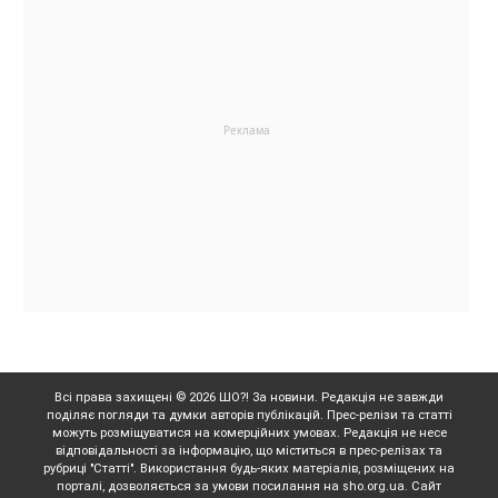
Всі права захищені © 2026 ШО?! За новини. Редакція не завжди
поділяє погляди та думки авторів публікацій. Прес-релізи та статті
можуть розміщуватися на комерційних умовах. Редакція не несе
відповідальності за інформацію, що міститься в прес-релізах та
рубриці "Статті". Використання будь-яких матеріалів, розміщених на
порталі, дозволяється за умови посилання на sho.org.ua. Сайт