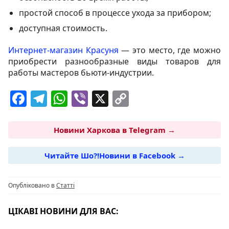
простой способ в процессе ухода за прибором;
доступная стоимость.
Интернет-магазин Красуня
— это место, где можно
приобрести разнообразные виды товаров для
работы мастеров бьюти-индустрии.
F
T
W
Vi
X
C
a
el
h
b
o
c
e
at
er
p
Новини Харкова в Telegram →
e
g
s
y
Читайте Шо?!Новини в Facebook →
b
ra
A
Li
o
m
p
n
Опубліковано в
Статті
o
p
k
k
ЦІКАВІ НОВИНИ ДЛЯ ВАС: