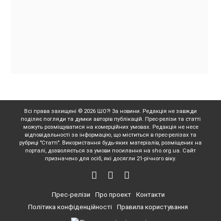
Всі права захищені © 2026 ШО?! За новини. Редакція не завжди
поділяє погляди та думки авторів публікацій. Прес-релізи та статті
можуть розміщуватися на комерційних умовах. Редакція не несе
відповідальності за інформацію, що міститься в прес-релізах та
рубриці "Статті". Використання будь-яких матеріалів, розміщених на
порталі, дозволяється за умови посилання на sho.org.ua. Сайт
призначено для осіб, які досягли 21-річного віку.
Прес-релізи
Про проект
Контакти
Політика конфіденційності
Правила користування