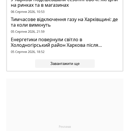
на ринках та в магазинах
06 Серпня 2026, 10:53
Тимчасове відключення газу на Харківщині: де
та коли вимкнуть
05 Серпня 2026, 21:59
Енергетики повернули світло в
Холодногірський район Харкова після
ворожого обстрілу
05 Серпня 2026, 18:52
Завантажити ще