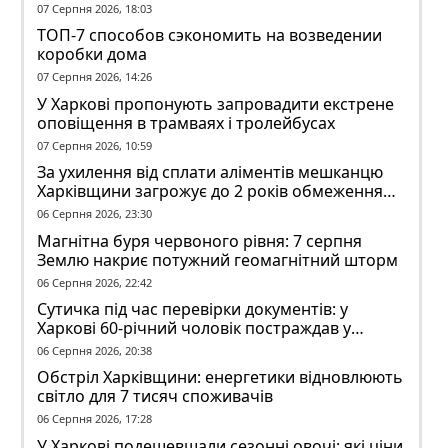
07 Серпня 2026, 18:03
ТОП-7 способов сэкономить на возведении
коробки дома
07 Серпня 2026, 14:26
У Харкові пропонують запровадити екстрене
оповіщення в трамваях і тролейбусах
07 Серпня 2026, 10:59
За ухилення від сплати аліментів мешканцю
Харківщини загрожує до 2 років обмеження
волі
06 Серпня 2026, 23:30
Магнітна буря червоного рівня: 7 серпня
Землю накриє потужний геомагнітний шторм
06 Серпня 2026, 22:42
Сутичка під час перевірки документів: у
Харкові 60-річний чоловік постраждав у
конфлікті з ТЦК
06 Серпня 2026, 20:38
Обстріл Харківщини: енергетики відновлюють
світло для 7 тисяч споживачів
06 Серпня 2026, 17:28
У Харкові подешевшали сезонні овочі: які ціни