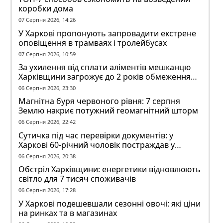
коробки дома
07 Серпня 2026, 14:26
У Харкові пропонують запровадити екстрене
оповіщення в трамваях і тролейбусах
07 Серпня 2026, 10:59
За ухилення від сплати аліментів мешканцю
Харківщини загрожує до 2 років обмеження
волі
06 Серпня 2026, 23:30
Магнітна буря червоного рівня: 7 серпня
Землю накриє потужний геомагнітний шторм
06 Серпня 2026, 22:42
Сутичка під час перевірки документів: у
Харкові 60-річний чоловік постраждав у
конфлікті з ТЦК
06 Серпня 2026, 20:38
Обстріл Харківщини: енергетики відновлюють
світло для 7 тисяч споживачів
06 Серпня 2026, 17:28
У Харкові подешевшали сезонні овочі: які ціни
на ринках та в магазинах