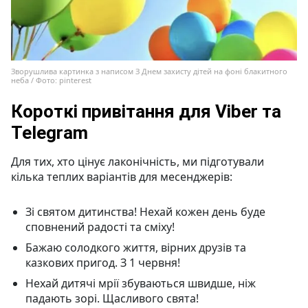
Зворушлива картинка з написом З Днем захисту дітей на фоні блакитного
неба / Фото: pinterest
Короткі привітання для Viber та
Telegram
Для тих, хто цінує лаконічність, ми підготували
кілька теплих варіантів для месенджерів:
Зі святом дитинства! Нехай кожен день буде
сповнений радості та сміху!
Бажаю солодкого життя, вірних друзів та
казкових пригод. З 1 червня!
Нехай дитячі мрії збуваються швидше, ніж
падають зорі. Щасливого свята!