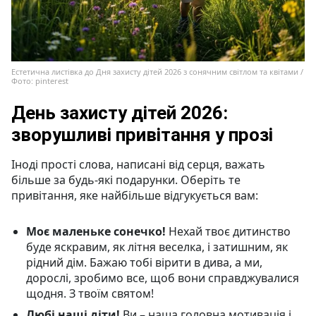
Естетична листівка до Дня захисту дітей 2026 з сонячним світлом та квітами /
Фото: pinterest
День захисту дітей 2026:
зворушливі привітання у прозі
Іноді прості слова, написані від серця, важать
більше за будь-які подарунки. Оберіть те
привітання, яке найбільше відгукується вам:
Моє маленьке сонечко!
Нехай твоє дитинство
буде яскравим, як літня веселка, і затишним, як
рідний дім. Бажаю тобі вірити в дива, а ми,
дорослі, зробимо все, щоб вони справджувалися
щодня. З твоїм святом!
Любі наші діти!
Ви – наша головна мотивація і