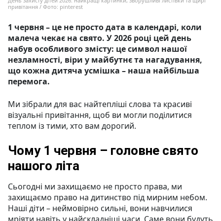
День захисту дітей 2026: найкращі картинки, зворушливі листівки та щирі
привітання / Фото: pinterest
1 червня – це не просто дата в календарі, коли
малеча чекає на свято. У 2026 році цей день
набув особливого змісту: це символ нашої
незламності, віри у майбутнє та нагадування,
що кожна дитяча усмішка – наша найбільша
перемога.
Ми зібрали для вас найтепліші слова та красиві
візуальні привітання, щоб ви могли поділитися
теплом із тими, хто вам дорогий.
Чому 1 червня – головне свято
нашого літа
Сьогодні ми захищаємо не просто права, ми
захищаємо право на дитинство під мирним небом.
Наші діти – неймовірно сильні, вони навчилися
мріяти навіть у найскладніші часи. Саме вони будуть