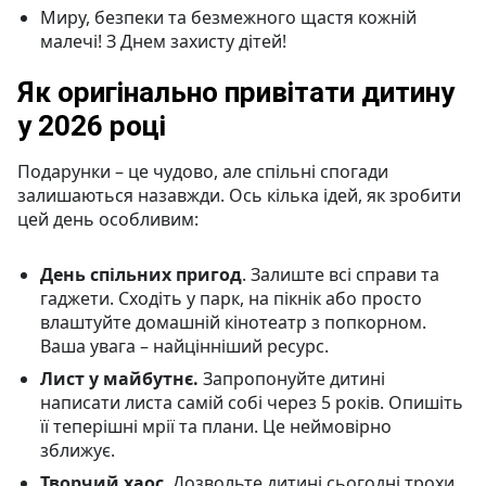
Миру, безпеки та безмежного щастя кожній
малечі! З Днем захисту дітей!
Як оригінально привітати дитину
у 2026 році
Подарунки – це чудово, але спільні спогади
залишаються назавжди. Ось кілька ідей, як зробити
цей день особливим:
День спільних пригод
. Залиште всі справи та
гаджети. Сходіть у парк, на пікнік або просто
влаштуйте домашній кінотеатр з попкорном.
Ваша увага – найцінніший ресурс.
Лист у майбутнє.
Запропонуйте дитині
написати листа самій собі через 5 років. Опишіть
її теперішні мрії та плани. Це неймовірно
зближує.
Творчий хаос
. Дозвольте дитині сьогодні трохи