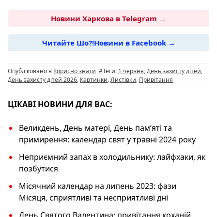
a
el
h
b
o
c
e
at
er
p
Новини Харкова в Telegram →
e
g
s
y
Читайте Шо?!Новини в Facebook →
b
ra
A
Li
o
m
p
n
Опубліковано в
Корисно знати
#Теги:
1 червня
,
День захисту дітей
,
o
p
k
День захисту дітей 2026
,
Картинки
,
Листівки
,
Привітання
k
ЦІКАВІ НОВИНИ ДЛЯ ВАС:
Великдень, День матері, День памʼяті та
примирення: календар свят у травні 2024 року
Неприємний запах в холодильнику: лайфхаки, як
позбутися
Місячний календар на липень 2023: фази
Місяця, сприятливі та несприятливі дні
День Святого Валентина: привітання коханій