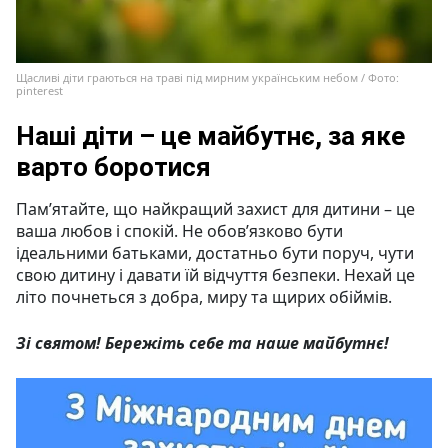
Щасливі діти граються на траві під мирним українським небом / Фото:
pinterest
Наші діти – це майбутнє, за яке
варто боротися
Пам’ятайте, що найкращий захист для дитини – це
ваша любов і спокій. Не обов’язково бути
ідеальними батьками, достатньо бути поруч, чути
свою дитину і давати їй відчуття безпеки. Нехай це
літо почнеться з добра, миру та щирих обіймів.
Зі святом! Бережіть себе та наше майбутнє!