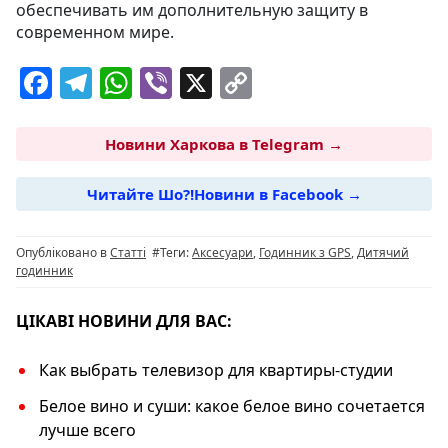
обеспечивать им дополнительную защиту в
современном мире.
F
T
W
Vi
X
C
a
el
h
b
o
c
e
at
er
p
Новини Харкова в Telegram →
e
g
s
y
Читайте Шо?!Новини в Facebook →
b
ra
A
Li
o
m
p
n
Опубліковано в
Статті
#Теги:
Аксесуари
,
Годинник з GPS
,
Дитячий
o
p
k
годинник
k
ЦІКАВІ НОВИНИ ДЛЯ ВАС:
Как выбрать телевизор для квартиры-студии
Белое вино и суши: какое белое вино сочетается
лучше всего