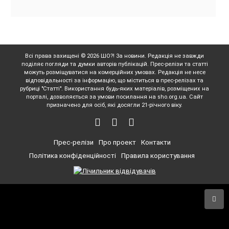
Всі права захищені © 2026 ШО?! За новини. Редакція не завжди
поділяє погляди та думки авторів публікацій. Прес-релізи та статті
можуть розміщуватися на комерційних умовах. Редакція не несе
відповідальності за інформацію, що міститься в прес-релізах та
рубриці "Статті". Використання будь-яких матеріалів, розміщених на
порталі, дозволяється за умови посилання на sho.org.ua. Сайт
призначено для осіб, які досягли 21-річного віку.
Прес-релізи
Про проект
Контакти
Політика конфіденційності
Правила користування