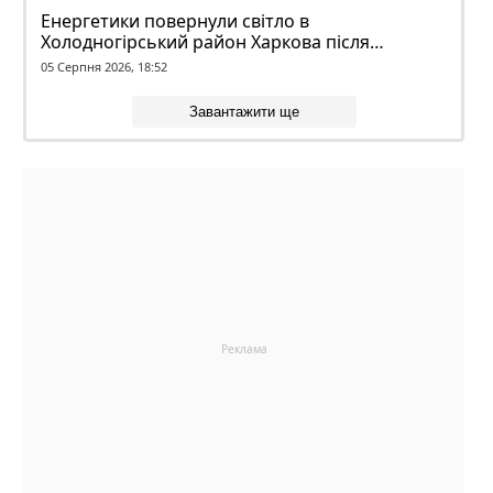
Енергетики повернули світло в
Холодногірський район Харкова після
ворожого обстрілу
05 Серпня 2026, 18:52
Завантажити ще