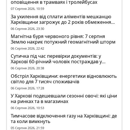
оповіщення в трамваях і тролейбусах
07 Серпня 2026, 10:59
За ухилення від сплати аліментів мешканцю
Харківщини загрожує до 2 років обмеження
волі
06 Серпня 2026, 23:30
Магнітна буря червоного рівня: 7 серпня
Землю накриє потужний геомагнітний шторм
06 Серпня 2026, 22:42
Сутичка під час перевірки документів: у
Харкові 60-річний чоловік постраждав у
конфлікті з ТЦК
06 Серпня 2026, 20:38
Обстріл Харківщини: енергетики відновлюють
світло для 7 тисяч споживачів
06 Серпня 2026, 17:28
У Харкові подешевшали сезонні овочі: які ціни
на ринках та в магазинах
06 Серпня 2026, 10:53
Тимчасове відключення газу на Харківщині: де
та коли вимкнуть
05 Серпня 2026, 21:59