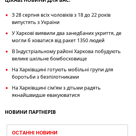
ЦІКАВІ НОВИНИ ДЛЯ ВАС:
З 28 серпня всіх чоловіків з 18 до 22 років
випустять з України
У Харкові виявили два занедбаних укриття, де
могли б ховатися від ракет 1350 людей
В Індустріальному районі Харкова побудують
велике шкільне бомбосховище
На Харківщині готують мобільні групи для
боротьби з безпілотниками
На Харківщині сім’ям з дітьми радять
якнайшвидше евакуюватися
НОВИНИ ПАРТНЕРІВ
ОСТАННІ НОВИНИ