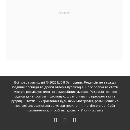
Всі права захищені © 2026 ШО?! За новини. Редакція не завжди
поділяє погляди та думки авторів публікацій. Прес-релізи та статті
можуть розміщуватися на комерційних умовах. Редакція не несе
відповідальності за інформацію, що міститься в прес-релізах та
рубриці "Статті". Використання будь-яких матеріалів, розміщених на
порталі, дозволяється за умови посилання на sho.org.ua. Сайт
призначено для осіб, які досягли 21-річного віку.