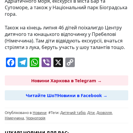
Адріатичного моря, екскурсії в міста Бар та
Сутоморе, а також у Національний парк Біоградська
гора.
Також на кінець липня 46 дітей поіхалигдо Центру
дитячого та юнацького відпочинку у Пребелові
(Німеччина). Там діти відвідують екскурсії, вчаться
стріляти з лука, беруть участь у шоу талантів тощо.
F
T
W
Vi
X
C
a
el
h
b
o
c
e
at
er
p
Новини Харкова в Telegram →
e
g
s
y
Читайте Шо?!Новини в Facebook →
b
ra
A
Li
o
m
p
n
Опубліковано в
Новини
#Теги:
Дитячий табір
,
Діти
,
Дозвілля
,
o
p
k
Німеччина
,
Чорногорія
k