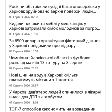
Росіяни обстріляли сусідні багатоповерхівки у
Харкові: зруйновано верхні поверхи, люди
заблоковані
09 Серпня 2026, 07:37
Кидали пляшки та меблі у мешканців: у
Харкові затримали сімох молодиків за погром
у гуртожитку
08 Серпня 2026, 18:30
За 6500 доларів організував фіктивний діагноз:
у Харкові повідомили про підозру
ексзавідувачу психлікарні
08 Серпня 2026, 10:57
Чемпіонат Харківської області з футболу:
розклад матчів 13-го туру на 8 серпня
07 Серпня 2026, 23:23
Нові ціни на воду в Харкові: скільки
платитимуть містяни з 1 жовтня
07 Серпня 2026, 21:57
У Харкові дев’ятеро людей опинилися в лікарні
внаслідок ДТП з автобусом
07 Серпня 2026, 18:03
ТОП-7 способов сэкономить на возведении