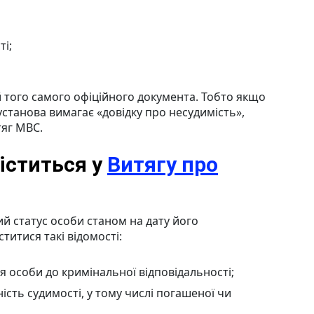
ті;
й того самого офіційного документа. Тобто якщо
станова вимагає «довідку про несудимість»,
яг МВС.
іститься у
Витягу про
й статус особи станом на дату його
титися такі відомості:
 особи до кримінальної відповідальності;
ність судимості, у тому числі погашеної чи