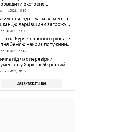
провадити екстрене
віщення в трамваях і
ерпня 2026, 10:59
олейбусах
ухилення від сплати аліментів
шканцю Харківщини загрожує
2 років обмеження волі
ерпня 2026, 23:30
нітна буря червоного рівня: 7
рпня Землю накриє потужний
омагнітний шторм
ерпня 2026, 22:42
ичка під час перевірки
ументів: у Харкові 60-річний
овік постраждав у конфлікті з
ерпня 2026, 20:38
К
Завантажити ще