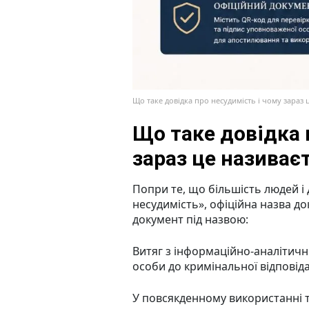
Що таке довідка про несудимість і чому зараз ц
Що таке довідка 
зараз це називає
Попри те, що більшість людей і 
несудимість», офіційна назва д
документ під назвою:
Витяг з інформаційно-аналітичн
особи до кримінальної відповіда
У повсякденному використанні 