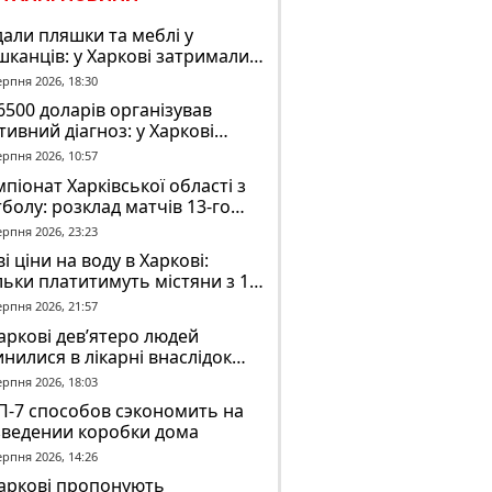
али пляшки та меблі у
канців: у Харкові затримали
ох молодиків за погром у
ерпня 2026, 18:30
ртожитку
6500 доларів організував
тивний діагноз: у Харкові
ідомили про підозру
ерпня 2026, 10:57
завідувачу психлікарні
піонат Харківської області з
болу: розклад матчів 13-го
у на 8 серпня
ерпня 2026, 23:23
і ціни на воду в Харкові:
льки платитимуть містяни з 1
втня
ерпня 2026, 21:57
аркові дев’ятеро людей
нилися в лікарні внаслідок
П з автобусом
ерпня 2026, 18:03
П-7 способов сэкономить на
зведении коробки дома
ерпня 2026, 14:26
Харкові пропонують