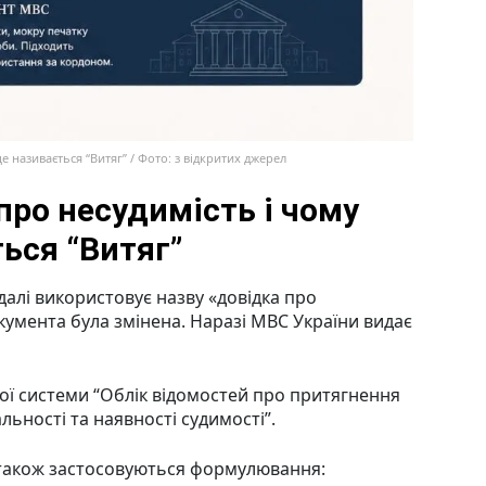
е називається “Витяг” / Фото: з відкритих джерел
про несудимість і чому
ться “Витяг”
далі використовує назву «довідка про
окумента була змінена. Наразі МВС України видає
ої системи “Облік відомостей про притягнення
льності та наявності судимості”.
також застосовуються формулювання: