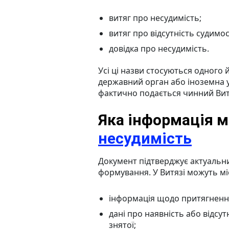
витяг про несудимість;
витяг про відсутність судимос
довідка про несудимість.
Усі ці назви стосуються одного 
державний орган або іноземна у
фактично подається чинний Вит
Яка інформація м
несудимість
Документ підтверджує актуальни
формування. У Витязі можуть міс
інформація щодо притягнення
дані про наявність або відсут
знятої;