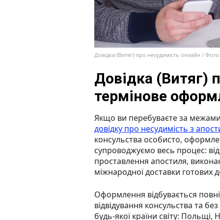
Довідка (Витяг) про несудимість онлайн / Фото
Довідка (Витяг) 
термінове оформ
Якщо ви перебуваєте за межами
довідку про несудимість з апос
консульства особисто, оформле
супроводжуємо весь процес: ві
проставлення апостиля, виконан
міжнародної доставки готових д
Оформлення відбувається повніс
відвідування консульства та без
будь-якої країни світу: Польщі, Ні