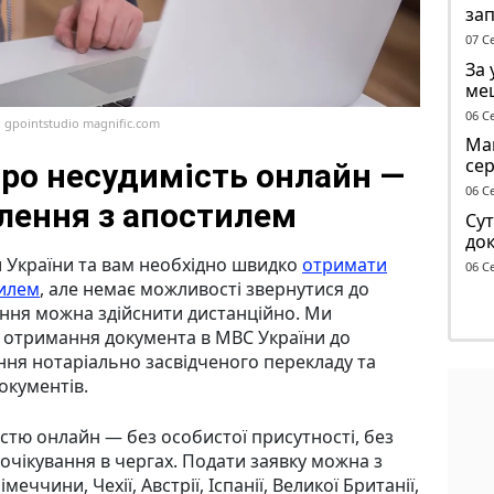
за
опо
07 С
тр
За 
ме
до 
06 С
: gpointstudio magnific.com
Маг
се
про несудимість онлайн —
ге
06 С
лення з апостилем
Сут
док
чол
 України та вам необхідно швидко
отримати
06 С
ТЦ
тилем
, але немає можливості звернутися до
ння можна здійснити дистанційно. Ми
д отримання документа в МВС України до
ня нотаріально засвідченого перекладу та
окументів.
тю онлайн — без особистої присутності, без
 очікування в чергах. Подати заявку можна з
меччини, Чехії, Австрії, Іспанії, Великої Британії,