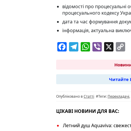
відомості про процесуальні 
процесуального кодексу Укра
дата та час формування доку
інформація, актуальна виклю
F
T
W
Vi
X
C
a
el
h
b
o
c
e
at
er
p
Новини
e
g
s
y
Читайте 
b
ra
A
L
o
m
p
n
Опубліковано в
Статті
#Теги:
Перекладачі
,
o
p
k
k
ЦІКАВІ НОВИНИ ДЛЯ ВАС:
Летний душ Aquaviva: свежес