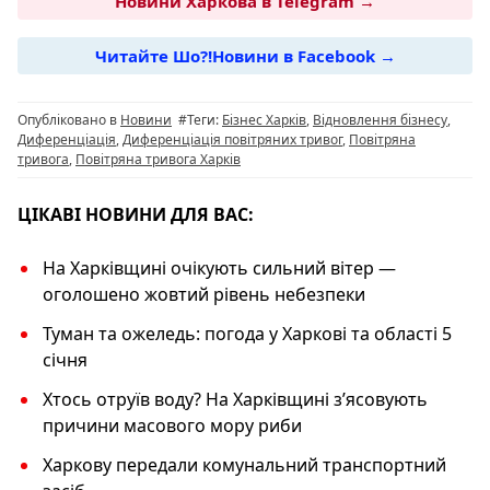
c
e
at
er
p
Новини Харкова в Telegram →
e
g
s
y
Читайте Шо?!Новини в Facebook →
b
ra
A
Li
o
m
p
n
Опубліковано в
Новини
#Теги:
Бізнес Харків
,
Відновлення бізнесу
,
o
p
k
Диференціація
,
Диференціація повітряних тривог
,
Повітряна
тривога
,
Повітряна тривога Харків
k
ЦІКАВІ НОВИНИ ДЛЯ ВАС:
На Харківщині очікують сильний вітер —
оголошено жовтий рівень небезпеки
Туман та ожеледь: погода у Харкові та області 5
січня
Хтось отруїв воду? На Харківщині з’ясовують
причини масового мору риби
Харкову передали комунальний транспортний