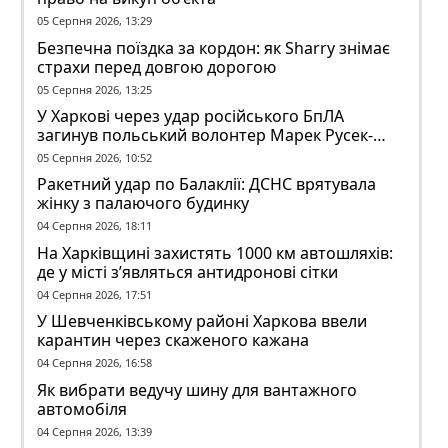
05 Серпня 2026, 13:29
Безпечна поїздка за кордон: як Sharry знімає
страхи перед довгою дорогою
05 Серпня 2026, 13:25
У Харкові через удар російського БпЛА
загинув польський волонтер Марек Русек-
Вольський
05 Серпня 2026, 10:52
Ракетний удар по Балаклії: ДСНС врятувала
жінку з палаючого будинку
04 Серпня 2026, 18:11
На Харківщині захистять 1000 км автошляхів:
де у місті з’являться антидронові сітки
04 Серпня 2026, 17:51
У Шевченківському районі Харкова ввели
карантин через скаженого кажана
04 Серпня 2026, 16:58
Як вибрати ведучу шину для вантажного
автомобіля
04 Серпня 2026, 13:39