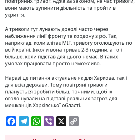
повітряних тривог. Адже за законом, на час тривоги,
вони мають зупинити діяльність та пройти в
укриття.
А тривоги тут лунають доволі часто через
наближення лінії фронту та кордону з рф. Так,
наприклад, коли злітає МІГ, тривогу оголошують по
всій країні. Інколи вона триває 2-3 години, а то і
більше, коли підстав для цього немає. В таких
умовах працювати просто неможливо.
Наразі це питання актуальне як для Харкова, так і
для всієї держави. Тому повітряні тривоги
планується зробити більш точними, щоб їх
оголошували на підставі реальних загроз для
мешканців Харківської області.
F
T
W
Vi
X
C
a
el
h
b
o