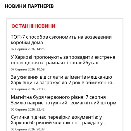
НОВИНИ ПАРТНЕРІВ
ОСТАННІ НОВИНИ
ТОП-7 способов сэкономить на возведении
коробки дома
07 Серпня 2026, 14:26
У Харкові пропонують запровадити екстрене
оповіщення в трамваях і тролейбусах
07 Серпня 2026, 10:59
За ухилення від сплати аліментів мешканцю
Харківщини загрожує до 2 років обмеження
волі
06 Серпня 2026, 23:30
Магнітна буря червоного рівня: 7 серпня
Землю накриє потужний геомагнітний шторм
06 Серпня 2026, 22:42
Сутичка під час перевірки документів: у
Харкові 60-річний чоловік постраждав у
конфлікті з ТЦК
06 Серпня 2026, 20:38