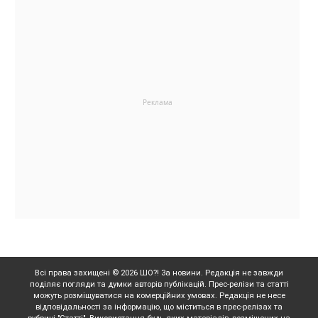
Всі права захищені © 2026 ШО?! За новини. Редакція не завжди
поділяє погляди та думки авторів публікацій. Прес-релізи та статті
можуть розміщуватися на комерційних умовах. Редакція не несе
відповідальності за інформацію, що міститься в прес-релізах та