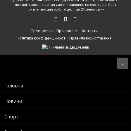
рубриці "Статті". Використання будь-яких матеріалів, розміщених на
порталі, дозволяється за умови посилання на sho.org.ua. Сайт
призначено для осіб, які досягли 21-річного віку.
Прес-релізи
Про проект
Контакти
Політика конфіденційності
Правила користування
Головна
Новини
Спорт