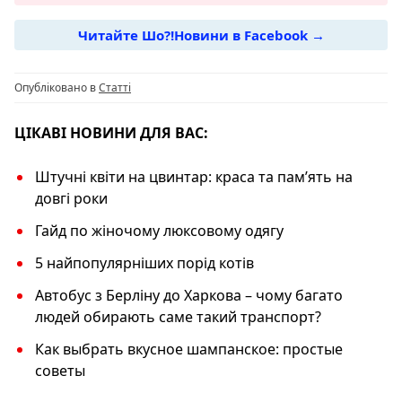
e
g
s
y
Читайте Шо?!Новини в Facebook →
b
ra
A
Li
o
m
p
n
Опубліковано в
Статті
o
p
k
k
ЦІКАВІ НОВИНИ ДЛЯ ВАС:
Штучні квіти на цвинтар: краса та пам’ять на
довгі роки
Гайд по жіночому люксовому одягу
5 найпопулярніших порід котів
Автобус з Берліну до Харкова – чому багато
людей обирають саме такий транспорт?
Как выбрать вкусное шампанское: простые
советы