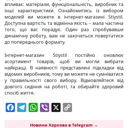
впливає: матеріали, функціональність, виробник та
інші характеристики. Ознайомитись із вибором
моделей ви можете в інтернет-магазині Stiystil.
Доступна вартість та відмінна якість – мала частина
того, що вас порадує. Один раз спробувавши
динамічну роботу, вам не захочеться повертатися
до попереднього формату.
Інтернет-магазин Stiystil постійно оновлює
асортимент товарів, щоб ви могли вибрати
найкращі. В наявності представлені підкладки від
відомих виробників, тому ви можете не сумніватися
у правильності свого вибору. Відмовляйтеся від
довгого сидіння на роботі, та обирайте здоровий
спосіб життя.
F
T
W
Vi
X
C
a
el
h
b
o
c
e
at
er
p
Новини Харкова в Telegram →