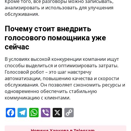
Кроме того, все разговоры можно записывать,
анализировать и использовать для улучшения
обслуживания.
Почему стоит внедрить
голосового помощника уже
сейчас
В условиях высокой конкуренции компании ищут
способы выделиться и оптимизировать затраты.
Голосовой робот – это шаг навстречу
автоматизации, повышению качества и скорости
обслуживания. Он позволяет сэкономить ресурсы и
одновременно обеспечить стабильную
коммуникацию с клиентами.
F
T
W
Vi
X
C
a
el
h
b
o
Новини Харкова в Telegram →