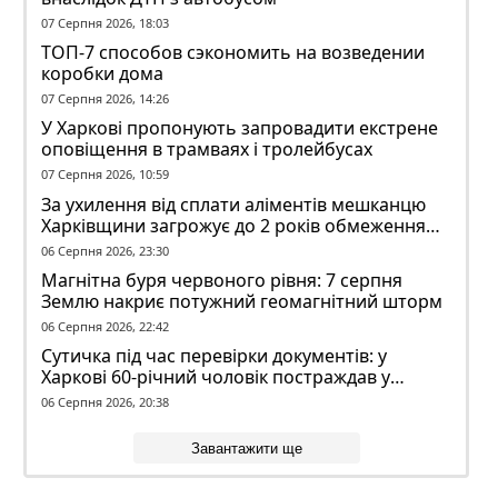
07 Серпня 2026, 18:03
ТОП-7 способов сэкономить на возведении
коробки дома
07 Серпня 2026, 14:26
У Харкові пропонують запровадити екстрене
оповіщення в трамваях і тролейбусах
07 Серпня 2026, 10:59
За ухилення від сплати аліментів мешканцю
Харківщини загрожує до 2 років обмеження
волі
06 Серпня 2026, 23:30
Магнітна буря червоного рівня: 7 серпня
Землю накриє потужний геомагнітний шторм
06 Серпня 2026, 22:42
Сутичка під час перевірки документів: у
Харкові 60-річний чоловік постраждав у
конфлікті з ТЦК
06 Серпня 2026, 20:38
Завантажити ще