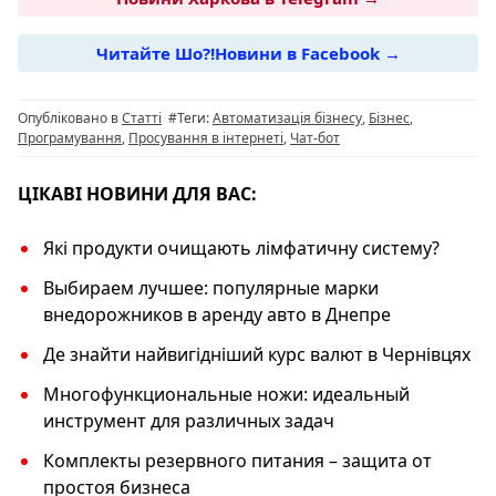
c
e
at
er
p
e
g
s
y
Читайте Шо?!Новини в Facebook →
b
ra
A
Li
o
m
p
n
Опубліковано в
Статті
#Теги:
Автоматизація бізнесу
,
Бізнес
,
o
p
k
Програмування
,
Просування в інтернеті
,
Чат-бот
k
ЦІКАВІ НОВИНИ ДЛЯ ВАС:
Які продукти очищають лімфатичну систему?
Выбираем лучшее: популярные марки
внедорожников в аренду авто в Днепре
Де знайти найвигідніший курс валют в Чернівцях
Многофункциональные ножи: идеальный
инструмент для различных задач
Комплекты резервного питания – защита от
простоя бизнеса