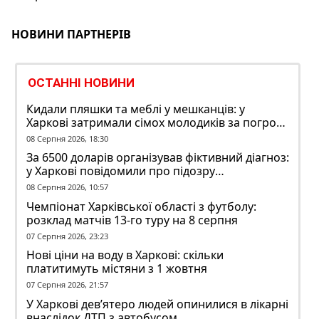
НОВИНИ ПАРТНЕРІВ
ОСТАННІ НОВИНИ
Кидали пляшки та меблі у мешканців: у
Харкові затримали сімох молодиків за погром
у гуртожитку
08 Серпня 2026, 18:30
За 6500 доларів організував фіктивний діагноз:
у Харкові повідомили про підозру
ексзавідувачу психлікарні
08 Серпня 2026, 10:57
Чемпіонат Харківської області з футболу:
розклад матчів 13-го туру на 8 серпня
07 Серпня 2026, 23:23
Нові ціни на воду в Харкові: скільки
платитимуть містяни з 1 жовтня
07 Серпня 2026, 21:57
У Харкові дев’ятеро людей опинилися в лікарні
внаслідок ДТП з автобусом