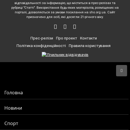
відповідальності за інформацію, що міститься в прес-релізах та
рубриці "Статті". Використання будь-яких матеріалів, розміщених на
порталі, дозволяється за умови посилання на sho.org.ua. Сайт
призначено для осіб, які досягли 21-річного віку.
Прес-релізи
Про проект
Контакти
Політика конфіденційності
Правила користування
Головна
Новини
Спорт