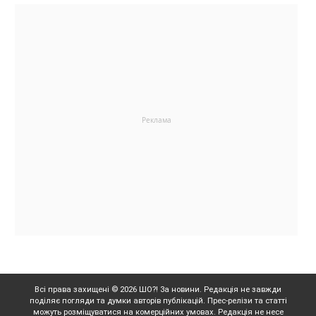
Всі права захищені © 2026 ШО?! За новини. Редакція не завжди
поділяє погляди та думки авторів публікацій. Прес-релізи та статті
можуть розміщуватися на комерційних умовах. Редакція не несе