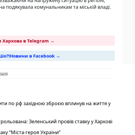
езважаючи на напружену ситуацію в регіоні,
на подякувала комунальникам та міській владі.
 Харкова в Telegram →
Шо?!Новини в Facebook →
i
ещук
бити по рф західною зброєю вплинув на життя у
трольована: Зеленський провів ставку у Харкові
аку “Міста-героя України”