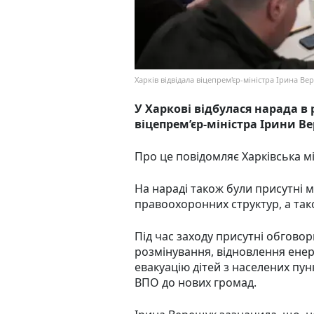
Харків відвідала віцепрем'єр-міністра Ірина В
У Харкові відбулася нарада в
віцепрем’єр-міністра Ірини В
Про це повідомляє Харківська м
На нараді також були присутні м
правоохоронних структур, а так
Під час заходу присутні обгово
розмінування, відновлення ене
евакуацію дітей з населених пун
ВПО до нових громад.