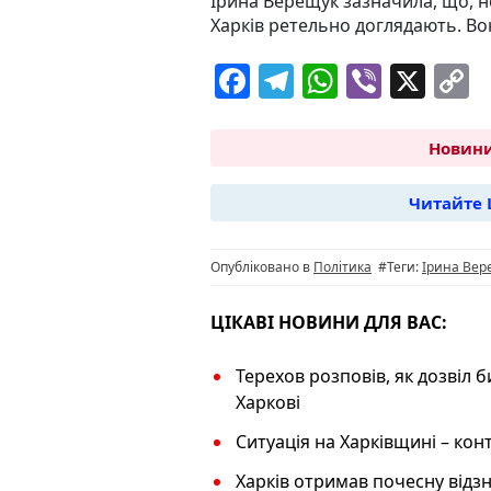
Ірина Верещук зазначила, що, н
Харків ретельно доглядають. Во
F
T
W
Vi
X
C
a
el
h
b
o
c
e
at
er
p
Новини
e
g
s
y
Читайте 
b
ra
A
L
o
m
p
n
Опубліковано в
Політика
#Теги:
Ірина Вер
o
p
k
k
ЦІКАВІ НОВИНИ ДЛЯ ВАС:
Терехов розповів, як дозвіл 
Харкові
Ситуація на Харківщині – кон
Харків отримав почесну відзн