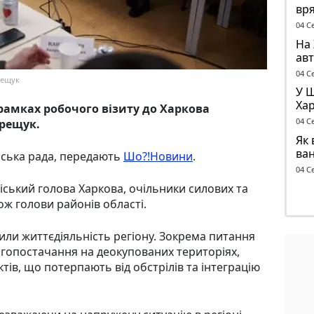
вря
бу
04 С
На 
авт
ант
04 С
ерещук
У 
Хар
 рамках робочого візиту до Харкова
ск
04 С
ерещук.
Як 
ва
іська рада, передають
Шо?!Новини
.
04 С
іський голова Харкова, очільники силових та
ож голови районів області.
рили життєдіяльність регіону. Зокрема питання
ргопостачання на деокупованих територіях,
ктів, що потерпають від обстрілів та інтеграцію