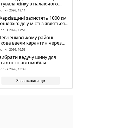
тувала жінку з палаючого
динку
ерпня 2026, 18:11
Харківщині захистять 1000 км
ошляхів: де у місті з’являться
идронові сітки
ерпня 2026, 17:51
Шевченківському районі
кова ввели карантин через
аженого кажана
ерпня 2026, 16:58
вибрати ведучу шину для
нтажного автомобіля
ерпня 2026, 13:39
Завантажити ще