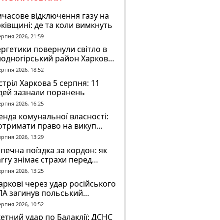
часове відключення газу на
ківщині: де та коли вимкнуть
ерпня 2026, 21:59
ргетики повернули світло в
лодногірський район Харкова
ля ворожого обстрілу
ерпня 2026, 18:52
тріл Харкова 5 серпня: 11
дей зазнали поранень
ерпня 2026, 16:25
нда комунальної власності:
отримати право на викуп
єкта
ерпня 2026, 13:29
печна поїздка за кордон: як
rry знімає страхи перед
вгою дорогою
ерпня 2026, 13:25
аркові через удар російського
ЛА загинув польський
онтер Марек Русек-
ерпня 2026, 10:52
льський
етний удар по Балаклії: ДСНС