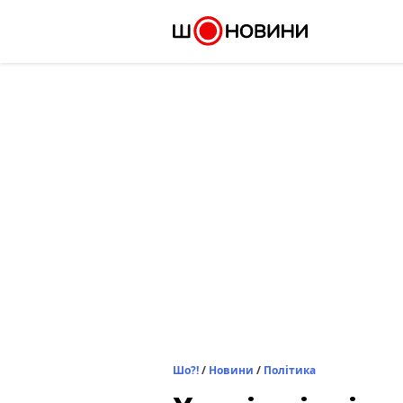
Skip
to
content
Шо?!
/
Новини
/
Політика