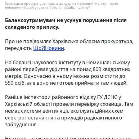
Харківська прокуратура подала до суду на науковий інститут через
неналежний стан укриття Фото: t.me/zalizni_zminy/
Балансоутримувач не усунув порушення після
складеного припису.
Про це повідомляє Харківська обласна прокуратура,
передають
Шо?!Новини
.
На балансі наукового інституту в Немишлянському
районі перебуває укриття на понад 800 квадратних
метрів. Одночасно в ньому можна розмістити до
550 осіб, але воно не готове приймати там людей.
Раніше інспектори районного відділу ГУ ДСНС у
Харківській області провели перевірку сховища. Там
немає системи вентиляції, експлуатаційних схем
електропостачання та приладів радіоактивного
забруднення.
Не готові до експлуатації і системи водопостачання