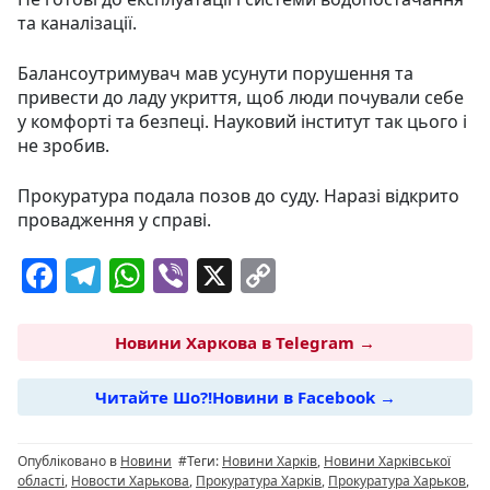
та каналізації.
Балансоутримувач мав усунути порушення та
привести до ладу укриття, щоб люди почували себе
у комфорті та безпеці. Науковий інститут так цього і
не зробив.
Прокуратура подала позов до суду. Наразі відкрито
провадження у справі.
F
T
W
Vi
X
C
a
el
h
b
o
c
e
at
er
p
Новини Харкова в Telegram →
e
g
s
y
Читайте Шо?!Новини в Facebook →
b
ra
A
Li
o
m
p
n
Опубліковано в
Новини
#Теги:
Новини Харків
,
Новини Харківської
o
p
k
області
,
Новости Харькова
,
Прокуратура Харків
,
Прокуратура Харьков
,