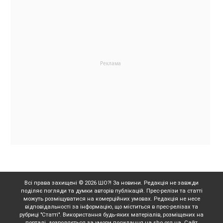
Всі права захищені © 2026 ШО?! За новини. Редакція не завжди
поділяє погляди та думки авторів публікацій. Прес-релізи та статті
можуть розміщуватися на комерційних умовах. Редакція не несе
відповідальності за інформацію, що міститься в прес-релізах та
рубриці "Статті". Використання будь-яких матеріалів, розміщених на
порталі, дозволяється за умови посилання на sho.org.ua. Сайт