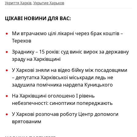
Укриття Харків
,
Укрытие Харьков
k
ЦІКАВІ НОВИНИ ДЛЯ ВАС:
Ми втрачаємо цілі лікарні через брак коштів –
Терехов
Зраднику – 15 років: суд виніс вирок за державну
зраду на Харківщині
У Харкові зняли на відео бійку між посадовцями
– депутатка Харківської міськради ледь не
задушила помічника нардепа Куницького
На Харківщині оголошено I рівень
небезпечності: синоптики попереджають
У Харкові розпочав роботу Центр допомоги
врятованим