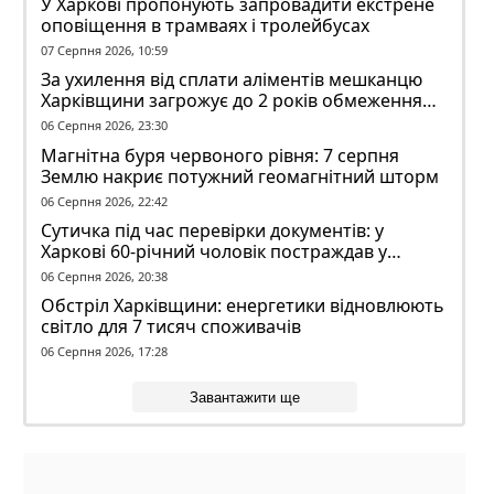
У Харкові пропонують запровадити екстрене
оповіщення в трамваях і тролейбусах
07 Серпня 2026, 10:59
За ухилення від сплати аліментів мешканцю
Харківщини загрожує до 2 років обмеження
волі
06 Серпня 2026, 23:30
Магнітна буря червоного рівня: 7 серпня
Землю накриє потужний геомагнітний шторм
06 Серпня 2026, 22:42
Сутичка під час перевірки документів: у
Харкові 60-річний чоловік постраждав у
конфлікті з ТЦК
06 Серпня 2026, 20:38
Обстріл Харківщини: енергетики відновлюють
світло для 7 тисяч споживачів
06 Серпня 2026, 17:28
Завантажити ще