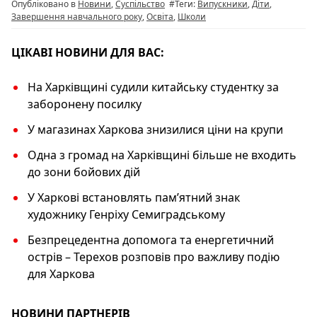
Опубліковано в
Новини
,
Суспільство
#Теги:
Випускники
,
Діти
,
o
p
k
Завершення навчального року
,
Освіта
,
Школи
k
ЦІКАВІ НОВИНИ ДЛЯ ВАС:
На Харківщині судили китайську студентку за
заборонену посилку
У магазинах Харкова знизилися ціни на крупи
Одна з громад на Харківщині більше не входить
до зони бойових дій
У Харкові встановлять пам’ятний знак
художнику Генріху Семиградському
Безпрецедентна допомога та енергетичний
острів – Терехов розповів про важливу подію
для Харкова
НОВИНИ ПАРТНЕРІВ