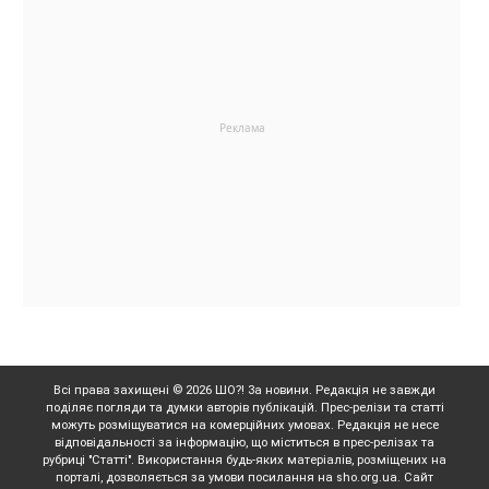
Всі права захищені © 2026 ШО?! За новини. Редакція не завжди
поділяє погляди та думки авторів публікацій. Прес-релізи та статті
можуть розміщуватися на комерційних умовах. Редакція не несе
відповідальності за інформацію, що міститься в прес-релізах та
рубриці "Статті". Використання будь-яких матеріалів, розміщених на
порталі, дозволяється за умови посилання на sho.org.ua. Сайт