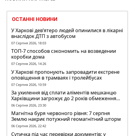
ОСТАННІ НОВИНИ
У Харкові дев’ятеро людей опинилися в лікарні
внаслідок ДТП з автобусом
07 Серпня 2026, 18:03
ТОП-7 способов сэкономить на возведении
коробки дома
07 Серпня 2026, 14:26
У Харкові пропонують запровадити екстрене
оповіщення в трамваях і тролейбусах
07 Серпня 2026, 10:59
За ухилення від сплати аліментів мешканцю
Харківщини загрожує до 2 років обмеження
волі
06 Серпня 2026, 23:30
Магнітна буря червоного рівня: 7 серпня
Землю накриє потужний геомагнітний шторм
06 Серпня 2026, 22:42
Сутичка під час перевірки документів: у