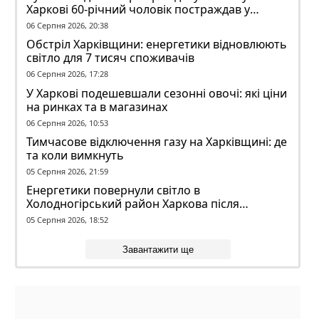
Харкові 60-річний чоловік постраждав у
конфлікті з ТЦК
06 Серпня 2026, 20:38
Обстріл Харківщини: енергетики відновлюють
світло для 7 тисяч споживачів
06 Серпня 2026, 17:28
У Харкові подешевшали сезонні овочі: які ціни
на ринках та в магазинах
06 Серпня 2026, 10:53
Тимчасове відключення газу на Харківщині: де
та коли вимкнуть
05 Серпня 2026, 21:59
Енергетики повернули світло в
Холодногірський район Харкова після
ворожого обстрілу
05 Серпня 2026, 18:52
Завантажити ще