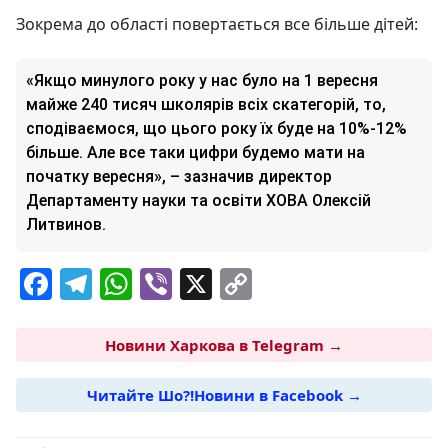
Зокрема до області повертається все більше дітей:
«Якщо минулого року у нас було на 1 вересня
майже 240 тисяч школярів всіх скатегорій, то,
сподіваємося, що цього року їх буде на 10%-12%
більше. Але все таки цифри будемо мати на
початку вересня», – зазначив директор
Департаменту науки та освіти ХОВА Олексій
Литвинов.
F
T
W
Vi
X
C
a
el
h
b
o
c
e
at
er
p
Новини Харкова в Telegram →
e
g
s
y
Читайте Шо?!Новини в Facebook →
b
ra
A
Li
o
m
p
n