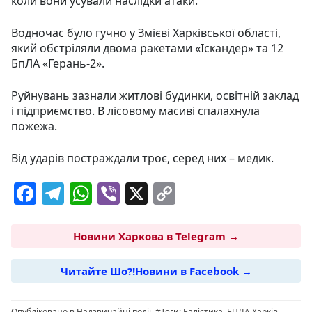
коли вони усували наслідки атаки.
Водночас було гучно у Змієві Харківської області,
який обстріляли двома ракетами «Іскандер» та 12
БпЛА «Герань-2».
Руйнувань зазнали житлові будинки, освітній заклад
і підприємство. В лісовому масиві спалахнула
пожежа.
Від ударів постраждали троє, серед них – медик.
F
T
W
Vi
X
C
a
el
h
b
o
c
e
at
er
p
Новини Харкова в Telegram →
e
g
s
y
Читайте Шо?!Новини в Facebook →
b
ra
A
Li
o
m
p
n
Опубліковано в
Надзвичайні події
#Теги:
Балістика
,
БПЛА Харків
,