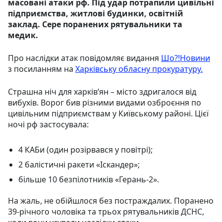
масовані атаки рф. Під удар потрапили цивільні
підприємства, житлові будинки, освітній
заклад. Сере поранених рятувальники та
медик.
Про наслідки атак повідомляє видання
Шо?!Новини
з посиланням на
Харківську обласну прокуратуру.
Страшна ніч для харківʼян – місто здригалося від
вибухів. Ворог бив різними видами озброєння по
цивільним підприємствам у Київському районі. Цієї
ночі рф застосувала:
4 КАБи (один розірвався у повітрі);
2 балістичні ракети «Іскандер»;
більше 10 безпілотників «Герань-2».
На жаль, не обійшлося без постраждалих. Поранено
39-річного чоловіка та трьох рятувальників ДСНС,