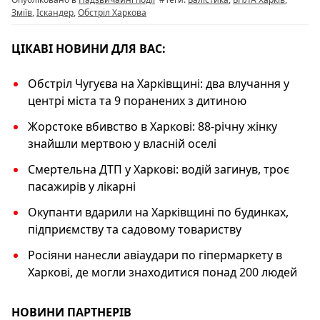
o
p
k
Зміїв
,
Іскандер
,
Обстріл Харкова
k
ЦІКАВІ НОВИНИ ДЛЯ ВАС:
Обстріл Чугуєва на Харківщині: два влучання у
центрі міста та 9 поранених з дитиною
Жорстоке вбивство в Харкові: 88-річну жінку
знайшли мертвою у власній оселі
Смертельна ДТП у Харкові: водій загинув, троє
пасажирів у лікарні
Окупанти вдарили на Харківщині по будинках,
підприємству та садовому товариству
Росіяни нанесли авіаудари по гіпермаркету в
Харкові, де могли знаходитися понад 200 людей
НОВИНИ ПАРТНЕРІВ