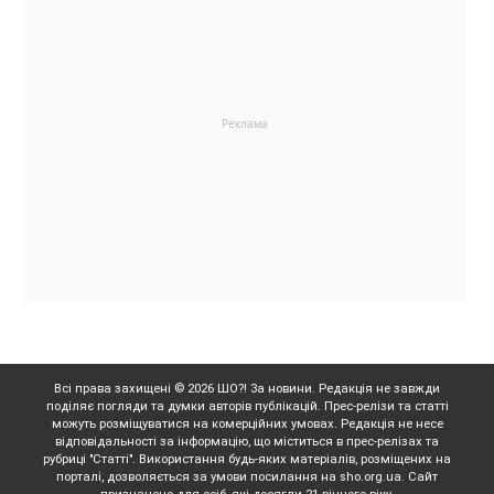
Всі права захищені © 2026 ШО?! За новини. Редакція не завжди
поділяє погляди та думки авторів публікацій. Прес-релізи та статті
можуть розміщуватися на комерційних умовах. Редакція не несе
відповідальності за інформацію, що міститься в прес-релізах та
рубриці "Статті". Використання будь-яких матеріалів, розміщених на
порталі, дозволяється за умови посилання на sho.org.ua. Сайт