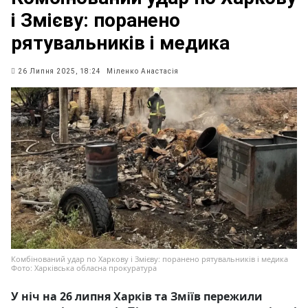
і Змієву: поранено
рятувальників і медика
26 Липня 2025, 18:24
Міленко Анастасія
Комбінований удар по Харкову і Змієву: поранено рятувальників і медика
Фото: Харківська обласна прокуратура
У ніч на 26 липня Харків та Зміїв пережили