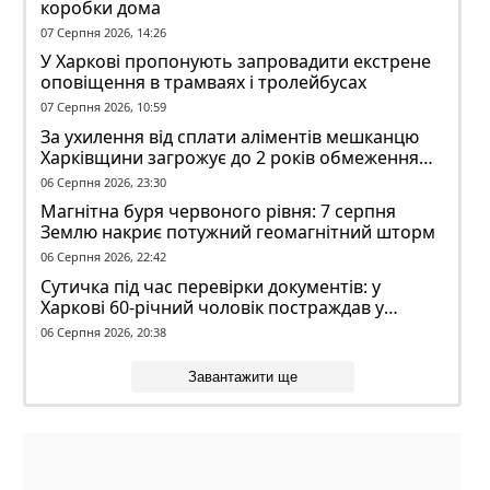
коробки дома
07 Серпня 2026, 14:26
У Харкові пропонують запровадити екстрене
оповіщення в трамваях і тролейбусах
07 Серпня 2026, 10:59
За ухилення від сплати аліментів мешканцю
Харківщини загрожує до 2 років обмеження
волі
06 Серпня 2026, 23:30
Магнітна буря червоного рівня: 7 серпня
Землю накриє потужний геомагнітний шторм
06 Серпня 2026, 22:42
Сутичка під час перевірки документів: у
Харкові 60-річний чоловік постраждав у
конфлікті з ТЦК
06 Серпня 2026, 20:38
Завантажити ще