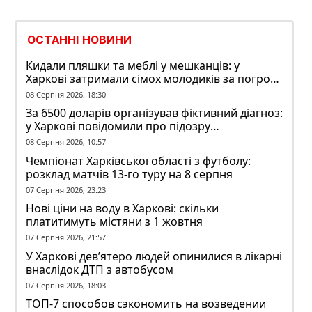
ОСТАННІ НОВИНИ
Кидали пляшки та меблі у мешканців: у
Харкові затримали сімох молодиків за погром
у гуртожитку
08 Серпня 2026, 18:30
За 6500 доларів організував фіктивний діагноз:
у Харкові повідомили про підозру
ексзавідувачу психлікарні
08 Серпня 2026, 10:57
Чемпіонат Харківської області з футболу:
розклад матчів 13-го туру на 8 серпня
07 Серпня 2026, 23:23
Нові ціни на воду в Харкові: скільки
платитимуть містяни з 1 жовтня
07 Серпня 2026, 21:57
У Харкові дев’ятеро людей опинилися в лікарні
внаслідок ДТП з автобусом
07 Серпня 2026, 18:03
ТОП-7 способов сэкономить на возведении