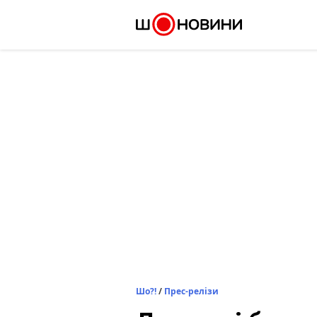
Skip
to
content
Шо?!
/
Прес-релізи