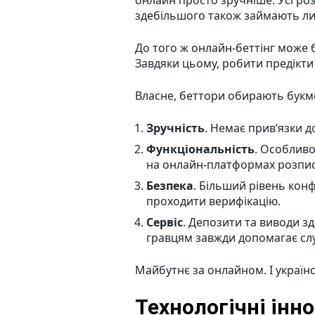
онлайн просто зручніше. Усі ро
здебільшого також займають ли
До того ж онлайн-беттінг може 
Завдяки цьому, робити предікти
Власне, беттори обирають букм
Зручність
. Немає прив’язки 
Функціональність
. Особливо 
на онлайн-платформах розпис
Безпека
. Більший рівень конф
проходити верифікацію.
Сервіс
. Депозити та виводи з
гравцям завжди допомагає сл
Майбутнє за онлайном. І українс
Технологічні інн