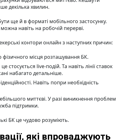
зрахунки відбуваються миттєво. Кешаути
ше декілька хвилин.
бути ще й в форматі мобільного застосунку.
 можна навіть на робочій перерві.
екерські контори онлайн з наступних причин:
до фізичного місця розташування БК.
це стосується live-подій. Та навіть лінії ставок
ані набагато детальніше.
іденційності. Навіть попри необхідність
дебільшого миттєві. У разі виникнення проблем
ужба підтримки.
ькі БК це чудово розуміють.
овації, які впроваджують