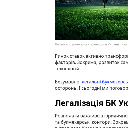
Легальні букмекерські контори в Україні. Ілюс
Ринок ставок активно трансформ
факторів. Зокрема, розвиток сам
технологій.
Безумовно,
легальні букмекерсь
осторонь. І сьогодні ми поговор
Легалізація БК У
Розпочати важливо з юридичного
та букмекерські контори. Зокрем