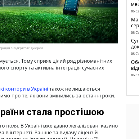
ме
до 
06 С
Маг
се
ге
06 С
Сут
док
трація з відкритих джерел
чол
06 С
ТЦ
ується. Тому сприяє цілий ряд різноманітних
Обс
ого спорту та активна інтеграція сучасних
від
сп
06 С
кі контори в Україні
також не лишаються
имо про те, як вони змінились за останні роки.
країни стала простішою
 поля. В Україні вже давно легалізовані казино
а в інтернеті. Раніше за видачу ліцензій