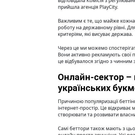
відповідала Комісія з регулюванн
прийшла агенція PlayCity.
Важливим є те, що майже кожна
роботу на державному рівні. Дл
критеріям, які висуває держава.
Через це ми можемо спостерігат
Вони активно рекламують свої п
це відбувалося згідно з чинним
Онлайн-сектор –
українських букм
Причиною популяризації беттінг
інтернет-простір. Це відкриває 
створювати та розвивати власни
Самі беттори також мають з цьо