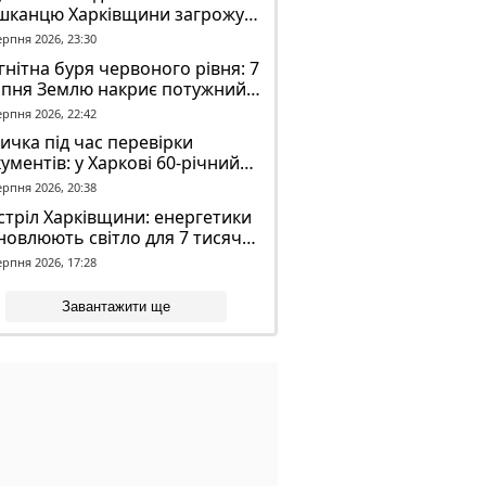
шканцю Харківщини загрожує
2 років обмеження волі
ерпня 2026, 23:30
нітна буря червоного рівня: 7
рпня Землю накриє потужний
омагнітний шторм
ерпня 2026, 22:42
ичка під час перевірки
ументів: у Харкові 60-річний
овік постраждав у конфлікті з
ерпня 2026, 20:38
К
тріл Харківщини: енергетики
новлюють світло для 7 тисяч
оживачів
ерпня 2026, 17:28
Завантажити ще