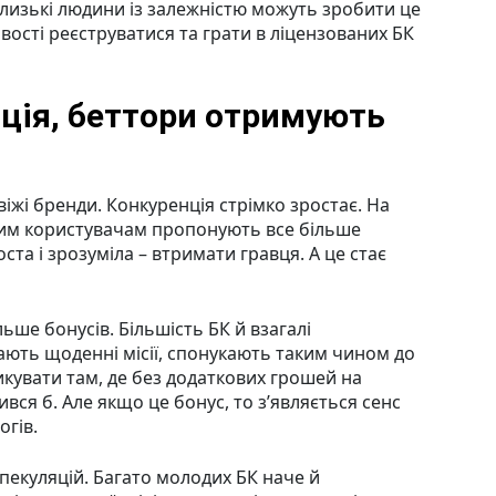
лизькі людини із залежністю можуть зробити це
вості реєструватися та грати в ліцензованих БК
ція, беттори отримують
жі бренди. Конкуренція стрімко зростає. На
ним користувачам пропонують все більше
ста і зрозуміла – втримати гравця. А це стає
ьше бонусів. Більшість БК й взагалі
ають щоденні місії, спонукають таким чином до
икувати там, де без додаткових грошей на
вся б. Але якщо це бонус, то з’являється сенс
огів.
 спекуляцій. Багато молодих БК наче й