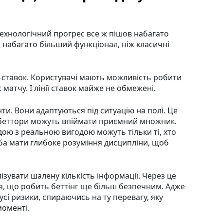
 технологічний прогрес все ж пішов набагато
ь набагато більший функціонал, ніж класичні
ve-ставок. Користувачі мають можливість робити
матчу. І лінії ставок майже не обмежені.
ти. Вони адаптуються під ситуацію на полі. Це
 беттори можуть впіймати приємний множник.
ою з реальною вигодою можуть тільки ті, хто
реба мати глибоке розуміння дисципліни, щоб
зувати шалену кількість інформації. Через це
я, що робить беттінг ще більш безпечним. Адже
усі ризики, спираючись на ту перевагу, яку
моменті.