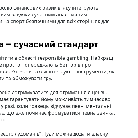
ролю фінансових ризиків, яку інтегрують
ивим завдяки сучасним аналітичним
и на спорт безпечними для всіх сторін: як для
а – сучасний стандарт
ити в області responsible gambling. Найкращі
не просто попереджають бетторів про
доров’я. Вони також інтегрують інструменти, які
и та обмежувати гру.
треба дотримуватися для отримання ліцензії.
 І має гарантувати йому можливість тимчасово
 разі, коли гравець відчуває певні ментальні
ає, що вже починає формуватися певна звичка.
ор.
“реєстр лудоманів”. Туди можна додати власну