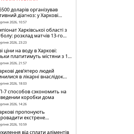
6500 доларів організував
тивний діагноз: у Харкові
ідомили про підозру
ерпня 2026, 10:57
завідувачу психлікарні
піонат Харківської області з
болу: розклад матчів 13-го
у на 8 серпня
ерпня 2026, 23:23
і ціни на воду в Харкові:
льки платитимуть містяни з 1
втня
ерпня 2026, 21:57
аркові дев’ятеро людей
нилися в лікарні внаслідок
П з автобусом
ерпня 2026, 18:03
П-7 способов сэкономить на
зведении коробки дома
ерпня 2026, 14:26
Харкові пропонують
провадити екстрене
віщення в трамваях і
ерпня 2026, 10:59
олейбусах
ухилення від сплати аліментів