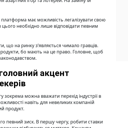
я азартних ігор та лотерей. На заміну їй
 платформа має можливість легалізувати свою
я цього необхідно лише відповідати певним
и, що на ринку з’являється чимало гравців.
родукти, бо мають на це право. Головне, щоб
 законодавством.
 головний акцент
екерів
у зокрема можна вважати перехід індустрії в
можливості навіть для невеликих компаній
й продукт.
го певний зиск. В першу чергу, робити ставки