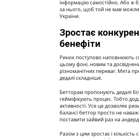
інформацію самостійно. Або ж б
за нього, щоб той не мав можли
України.
Зростає конкурен
бенефіти
Ринок поступово наповнюють сві
цьому фоні, новим та досвідче
різноманітних переваг. Мета про
дедалі складніше.
Бетторам пропонують дедалі біл
гейміфікують процес. Тобто дод
активності. Усе це дозволяє риз
балансі беттор просто не наважи
поставити зайвий раз на андерд
Разом з цим зростає і кількість