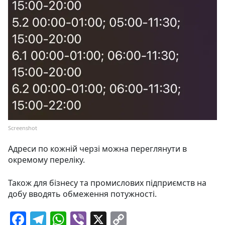
Screenshot
Адреси по кожній черзі можна переглянути в
окремому переліку.
Також для бізнесу та промислових підприємств на
добу вводять обмеження потужності.
F
T
W
Vi
X
C