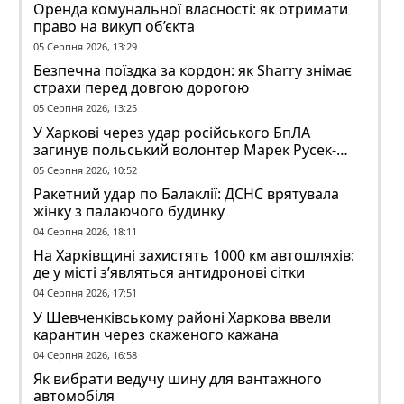
Оренда комунальної власності: як отримати
право на викуп об’єкта
05 Серпня 2026, 13:29
Безпечна поїздка за кордон: як Sharry знімає
страхи перед довгою дорогою
05 Серпня 2026, 13:25
У Харкові через удар російського БпЛА
загинув польський волонтер Марек Русек-
Вольський
05 Серпня 2026, 10:52
Ракетний удар по Балаклії: ДСНС врятувала
жінку з палаючого будинку
04 Серпня 2026, 18:11
На Харківщині захистять 1000 км автошляхів:
де у місті з’являться антидронові сітки
04 Серпня 2026, 17:51
У Шевченківському районі Харкова ввели
карантин через скаженого кажана
04 Серпня 2026, 16:58
Як вибрати ведучу шину для вантажного
автомобіля