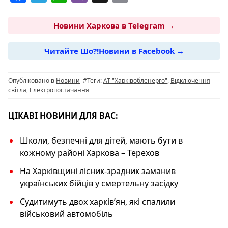
a
el
h
b
o
c
e
at
er
p
Новини Харкова в Telegram →
e
g
s
y
Читайте Шо?!Новини в Facebook →
b
ra
A
Li
o
m
p
n
Опубліковано в
Новини
#Теги:
АТ "Харківобленерго"
,
Відключення
o
p
k
світла
,
Електропостачання
k
ЦІКАВІ НОВИНИ ДЛЯ ВАС:
Школи, безпечні для дітей, мають бути в
кожному районі Харкова – Терехов
На Харківщині лісник-зрадник заманив
українських бійців у смертельну засідку
Судитимуть двох харківʼян, які спалили
військовий автомобіль