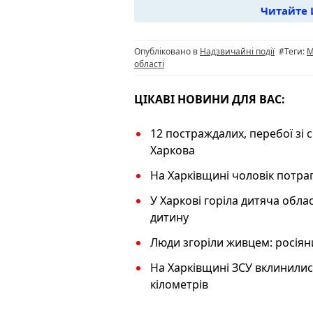
Читайте 
b
ra
A
L
o
m
p
n
Опубліковано в
Надзвичайні події
#Теги:
М
o
p
k
області
k
ЦІКАВІ НОВИНИ ДЛЯ ВАС:
12 постраждалих, перебої зі с
Харкова
На Харківщині чоловік потрап
У Харкові горіла дитяча обла
дитину
Люди згоріли живцем: росіян
На Харківщині ЗСУ вклинилис
кілометрів