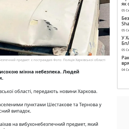
як 
об’
05 С
Без
Sha
до
05 С
У Х
Бп
вол
05 С
Во
Рак
езпечний предмет: є постраждалі Фото: Поліція Харківської області
вря
бу
04 С
високою мінна небезпека. Людей
и.
вської області, передають новини Харкова.
 населеними пунктами Шестакове та Тернова у
сний випадок.
наїхав на вибухонебезпечний предмет, який