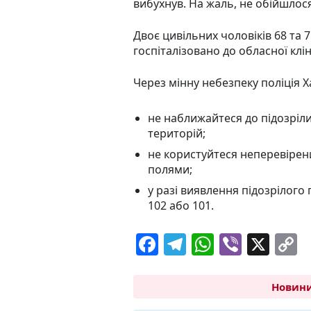
вибухнув. На жаль, не обійшлос
Двоє цивільних чоловіків 68 та 
госпіталізовано до обласної клін
Через мінну небезпеку поліція Х
не наближайтеся до підозріл
територій;
не користуйтеся неперевірен
полями;
у разі виявлення підозрілого
102 або 101.
F
T
W
Vi
X
C
a
el
h
b
o
c
e
at
er
p
Новини
e
g
s
y