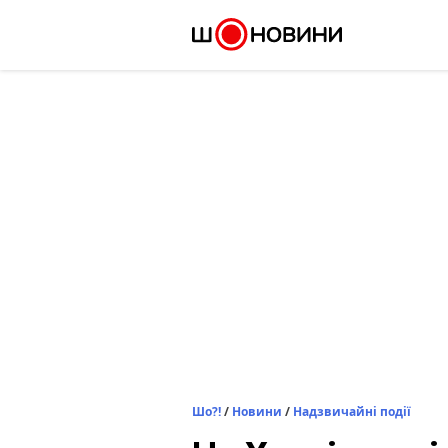
Skip
to
content
Шо?!
/
Новини
/
Надзвичайні події