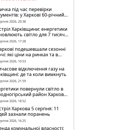
ичка під час перевірки
ументів: у Харкові 60-річний
овік постраждав у конфлікті з
ерпня 2026, 20:38
К
тріл Харківщини: енергетики
новлюють світло для 7 тисяч
оживачів
ерпня 2026, 17:28
аркові подешевшали сезонні
чі: які ціни на ринках та в
газинах
ерпня 2026, 10:53
часове відключення газу на
ківщині: де та коли вимкнуть
ерпня 2026, 21:59
ргетики повернули світло в
лодногірський район Харкова
ля ворожого обстрілу
ерпня 2026, 18:52
тріл Харкова 5 серпня: 11
дей зазнали поранень
ерпня 2026, 16:25
нда комунальної власності: