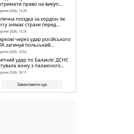
отримати право на викуп
єкта
ерпня 2026, 13:29
печна поїздка за кордон: як
rry знімає страхи перед
вгою дорогою
ерпня 2026, 13:25
аркові через удар російського
ЛА загинув польський
онтер Марек Русек-
ерпня 2026, 10:52
льський
етний удар по Балаклії: ДСНС
тувала жінку з палаючого
динку
ерпня 2026, 18:11
Завантажити ще