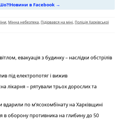
Шо?!Новини в Facebook →
i
іни
,
Мінна небезпека
,
Підірвався на міні
,
Поліція Харківської
вітлом, евакуація з будинку – наслідки обстрілів
ив під електропотяг і вижив
сна лікарня – рятували трьох дорослих та
и вдарили по мʼясокомбінату на Харківщині
я в оборону противника на глибину до 50