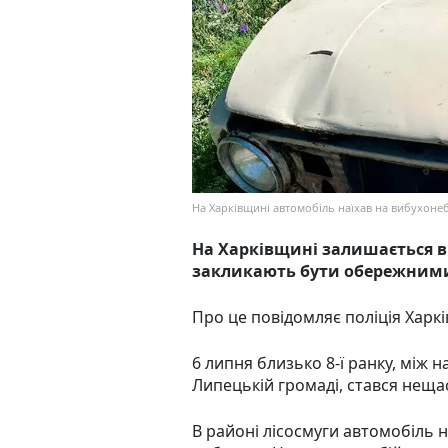
На Харківщині автомобіль наїхав на вибухонеб
На Харківщині залишається 
закликають бути обережним
Про це повідомляє поліція Харкі
6 липня близько 8-ї ранку, між
Липецькій громаді, стався неща
В районі лісосмуги автомобіль 