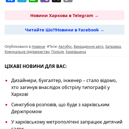
a
el
h
b
o
c
e
at
er
p
Новини Харкова в Telegram →
e
g
s
y
Читайте Шо?!Новини в Facebook →
b
ra
A
Li
o
m
p
n
Опубліковано в
Новини
#Теги:
Автобус
,
Викрадення авто
,
Заправка
,
o
p
k
Комунальне підприємство
,
Поліція
,
Харківщина
k
ЦІКАВІ НОВИНИ ДЛЯ ВАС:
Дизайнери, бухгалтер, інженер – стало відомо,
хто загинув внаслідок обстрілу типографії у
Харкові
Синєгубов розповів, що буде з харківським
Держпромом
У харківському метрополітені запрацює дитячий
садок