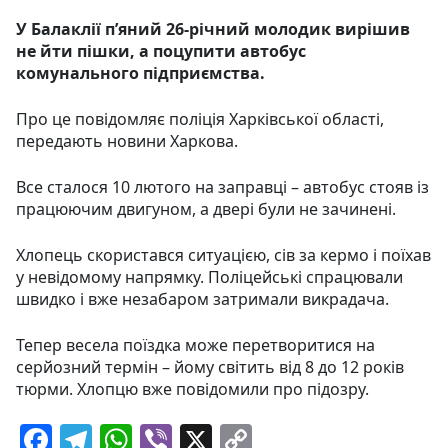
У Балаклії п’яний 26-річний молодик вирішив
не йти пішки, а поцупити автобус
комунального підприємства.
Про це повідомляє поліція Харківської області,
передають новини Харкова.
Все сталося 10 лютого на заправці – автобус стояв із
працюючим двигуном, а двері були не зачинені.
Хлопець скористався ситуацією, сів за кермо і поїхав
у невідомому напрямку. Поліцейські спрацювали
швидко і вже незабаром затримали викрадача.
Тепер весела поїздка може перетворитися на
серйозний термін – йому світить від 8 до 12 років
тюрми. Хлопцю вже повідомили про підозру.
F
T
W
Vi
X
C