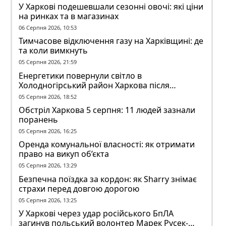
У Харкові подешевшали сезонні овочі: які ціни
на ринках та в магазинах
06 Серпня 2026, 10:53
Тимчасове відключення газу на Харківщині: де
та коли вимкнуть
05 Серпня 2026, 21:59
Енергетики повернули світло в
Холодногірський район Харкова після
ворожого обстрілу
05 Серпня 2026, 18:52
Обстріл Харкова 5 серпня: 11 людей зазнали
поранень
05 Серпня 2026, 16:25
Оренда комунальної власності: як отримати
право на викуп об’єкта
05 Серпня 2026, 13:29
Безпечна поїздка за кордон: як Sharry знімає
страхи перед довгою дорогою
05 Серпня 2026, 13:25
У Харкові через удар російського БпЛА
загинув польський волонтер Марек Русек-