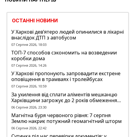
ОСТАННІ НОВИНИ
У Харкові дев’ятеро людей опинилися в лікарні
внаслідок ДТП з автобусом
07 Серпня 2026, 18:03
ТОП-7 способов сэкономить на возведении
коробки дома
07 Серпня 2026, 14:26
У Харкові пропонують запровадити екстрене
оповіщення в трамваях і тролейбусах
07 Серпня 2026, 10:59
За ухилення від сплати аліментів мешканцю
Харківщини загрожує до 2 років обмеження
волі
06 Серпня 2026, 23:30
Магнітна буря червоного рівня: 7 серпня
Землю накриє потужний геомагнітний шторм
06 Серпня 2026, 22:42
Сутичка під час перевірки документів: у