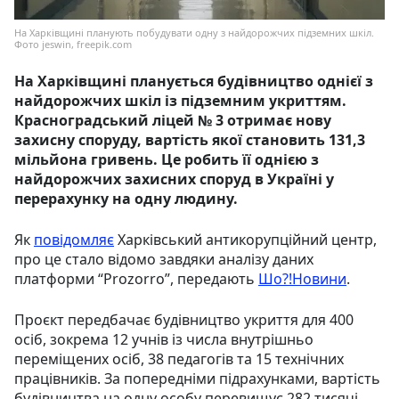
На Харківщині планують побудувати одну з найдорожчих підземних шкіл.
Фото jeswin, freepik.com
На Харківщині планується будівництво однієї з
найдорожчих шкіл із підземним укриттям.
Красноградський ліцей № 3 отримає нову
захисну споруду, вартість якої становить 131,3
мільйона гривень. Це робить її однією з
найдорожчих захисних споруд в Україні у
перерахунку на одну людину.
Як
повідомляє
Харківський антикорупційний центр,
про це стало відомо завдяки аналізу даних
платформи “Prozorro”, передають
Шо?!Новини
.
Проєкт передбачає будівництво укриття для 400
осіб, зокрема 12 учнів із числа внутрішньо
переміщених осіб, 38 педагогів та 15 технічних
працівників. За попередніми підрахунками, вартість
будівництва на одну особу перевищує 282 тисячі