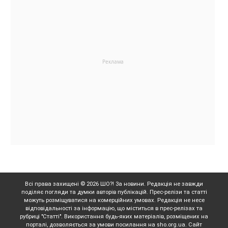
Всі права захищені © 2026 ШО?! За новини. Редакція не завжди
поділяє погляди та думки авторів публікацій. Прес-релізи та статті
можуть розміщуватися на комерційних умовах. Редакція не несе
відповідальності за інформацію, що міститься в прес-релізах та
рубриці "Статті". Використання будь-яких матеріалів, розміщених на
порталі, дозволяється за умови посилання на sho.org.ua. Сайт