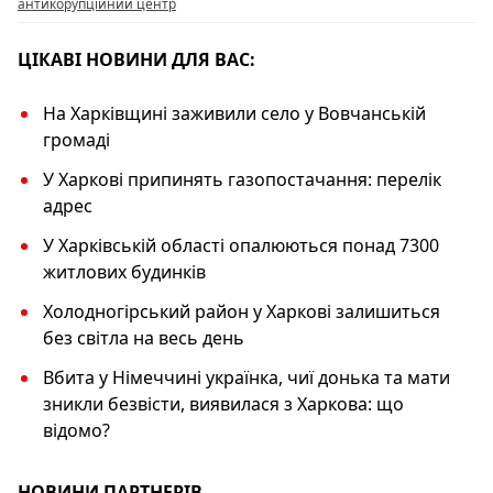
o
p
k
антикорупційний центр
k
ЦІКАВІ НОВИНИ ДЛЯ ВАС:
На Харківщині заживили село у Вовчанській
громаді
У Харкові припинять газопостачання: перелік
адрес
У Харківській області опалюються понад 7300
житлових будинків
Холодногірський район у Харкові залишиться
без світла на весь день
Вбита у Німеччині українка, чиї донька та мати
зникли безвісти, виявилася з Харкова: що
відомо?
НОВИНИ ПАРТНЕРІВ