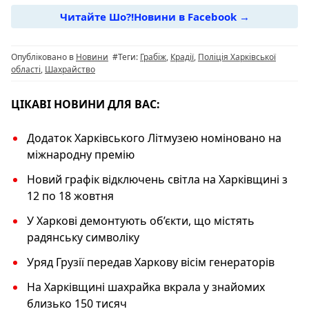
e
g
s
y
Читайте Шо?!Новини в Facebook →
b
ra
A
Li
o
m
p
n
Опубліковано в
Новини
#Теги:
Грабіж
,
Крадії
,
Поліція Харківської
o
p
k
області
,
Шахрайство
k
ЦІКАВІ НОВИНИ ДЛЯ ВАС:
Додаток Харківського Літмузею номіновано на
міжнародну премію
Новий графік відключень світла на Харківщині з
12 по 18 жовтня
У Харкові демонтують об’єкти, що містять
радянську символіку
Уряд Грузії передав Харкову вісім генераторів
На Харківщині шахрайка вкрала у знайомих
близько 150 тисяч