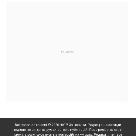
Всі права захищені © 2026 ШО?! За новини. Редакція не завжди
поділяє погляди та думки авторів публікацій. Прес-релізи та статті
можуть розміщуватися на комерційних умовах. Редакція не несе