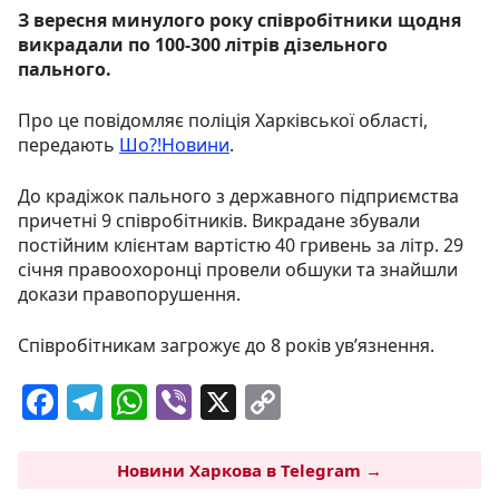
З вересня минулого року співробітники щодня
викрадали по 100-300 літрів дізельного
пального.
Про це повідомляє поліція Харківської області,
передають
Шо?!Новини
.
До крадіжок пального з державного підприємства
причетні 9 співробітників. Викрадане збували
постійним клієнтам вартістю 40 гривень за літр. 29
січня правоохоронці провели обшуки та знайшли
докази правопорушення.
Співробітникам загрожує до 8 років ув’язнення.
F
T
W
Vi
X
C
a
el
h
b
o
c
e
at
er
p
Новини Харкова в Telegram →