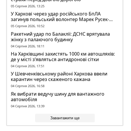
05 Серпня 2026, 13:25
У Харкові через удар російського БпЛА
загинув польський волонтер Марек Русек-
Вольський
05 Серпня 2026, 10:52
Ракетний удар по Балаклії: ДСНС врятувала
жінку з палаючого будинку
04 Серпня 2026, 18:11
На Харківщині захистять 1000 км автошляхів:
де у місті з’являться антидронові сітки
04 Серпня 2026, 17:51
У Шевченківському районі Харкова ввели
карантин через скаженого кажана
04 Серпня 2026, 16:58
Як вибрати ведучу шину для вантажного
автомобіля
04 Серпня 2026, 13:39
Завантажити ще