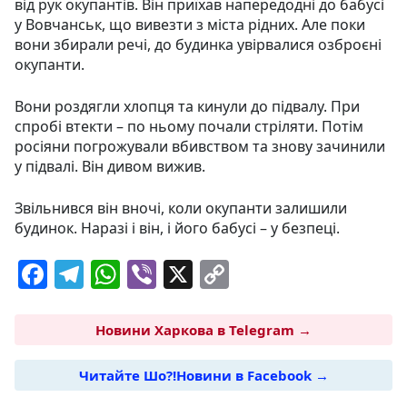
від рук окупантів. Він приїхав напередодні до бабусі
у Вовчанськ, що вивезти з міста рідних. Але поки
вони збирали речі, до будинка увірвалися озброєні
окупанти.
Вони роздягли хлопця та кинули до підвалу. При
спробі втекти – по ньому почали стріляти. Потім
росіяни погрожували вбивством та знову зачинили
у підвалі. Він дивом вижив.
Звільнився він вночі, коли окупанти залишили
будинок. Наразі і він, і його бабусі – у безпеці.
F
T
W
Vi
X
C
a
el
h
b
o
c
e
at
er
p
Новини Харкова в Telegram →
e
g
s
y
Читайте Шо?!Новини в Facebook →
b
ra
A
Li