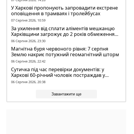
У Харкові пропонують запровадити екстрене
оповіщення в трамваях і тролейбусах
07 Серпня 2026, 10:59
За ухилення від сплати аліментів мешканцю
Харківщини загрожує до 2 років обмеження
волі
06 Серпня 2026, 23:30
Магнітна буря червоного рівня: 7 серпня
Землю накриє потужний геомагнітний шторм
06 Серпня 2026, 22:42
Сутичка під час перевірки документів: у
Харкові 60-річний чоловік постраждав у
конфлікті з ТЦК
06 Серпня 2026, 20:38
Завантажити ще