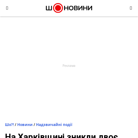
Skip
to
content
Шо?!
/
Новини
/
Надзвичайні події
На Харківщині зникли двоє