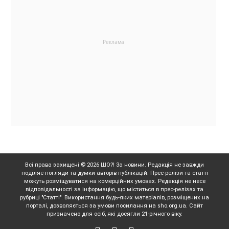
Всі права захищені © 2026 ШО?! За новини. Редакція не завжди
поділяє погляди та думки авторів публікацій. Прес-релізи та статті
можуть розміщуватися на комерційних умовах. Редакція не несе
відповідальності за інформацію, що міститься в прес-релізах та
рубриці "Статті". Використання будь-яких матеріалів, розміщених на
порталі, дозволяється за умови посилання на sho.org.ua. Сайт
призначено для осіб, які досягли 21-річного віку.