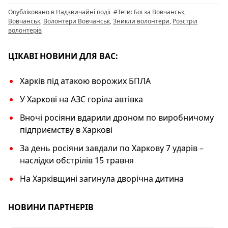
o
m
p
n
Опубліковано в
Надзвичайні події
#Теги:
Бої за Вовчанськ
,
o
p
k
Вовчанськ
,
Волонтери Вовчанськ
,
Зникли волонтери
,
Розстріл
волонтерів
k
ЦІКАВІ НОВИНИ ДЛЯ ВАС:
Харків під атакою ворожих БПЛА
У Харкові на АЗС горіла автівка
Вночі росіяни вдарили дроном по виробничому
підприємству в Харкові
За день росіяни завдали по Харкову 7 ударів –
наслідки обстрілів 15 травня
На Харківщині загинула дворічна дитина
НОВИНИ ПАРТНЕРІВ