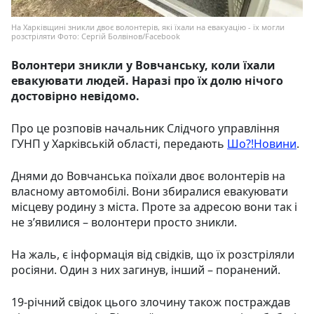
На Харківщині зникли двоє волонтерів, які їхали на евакуацію - їх могли
розстріляти Фото: Сергій Болвінов/Facebook
Волонтери зникли у Вовчанську, коли їхали
евакуювати людей. Наразі про їх долю нічого
достовірно невідомо.
Про це розповів начальник Слідчого управління
ГУНП у Харківській області, передають
Шо?!Новини
.
Днями до Вовчанська поїхали двоє волонтерів на
власному автомобілі. Вони збиралися евакуювати
місцеву родину з міста. Проте за адресою вони так і
не з’явилися – волонтери просто зникли.
На жаль, є інформація від свідків, що їх розстріляли
росіяни. Один з них загинув, інший – поранений.
19-річний свідок цього злочину також постраждав