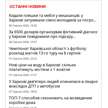
ОСТАННІ НОВИНИ
Кидали пляшки та меблі у мешканців: у
Харкові затримали сімох молодиків за погром
у гуртожитку
08 Серпня 2026, 18:30
За 6500 доларів організував фіктивний діагноз:
у Харкові повідомили про підозру
ексзавідувачу психлікарні
08 Серпня 2026, 10:57
Чемпіонат Харківської області з футболу:
розклад матчів 13-го туру на 8 серпня
07 Серпня 2026, 23:23
Нові ціни на воду в Харкові: скільки
платитимуть містяни з 1 жовтня
07 Серпня 2026, 21:57
У Харкові дев’ятеро людей опинилися в лікарні
внаслідок ДТП з автобусом
07 Серпня 2026, 18:03
ТОП-7 способов сэкономить на возведении
коробки дома
07 Серпня 2026, 14:26