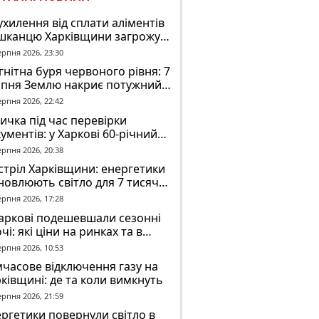
ухилення від сплати аліментів
шканцю Харківщини загрожує
2 років обмеження волі
ерпня 2026, 23:30
нітна буря червоного рівня: 7
рпня Землю накриє потужний
омагнітний шторм
ерпня 2026, 22:42
ичка під час перевірки
ументів: у Харкові 60-річний
овік постраждав у конфлікті з
ерпня 2026, 20:38
К
тріл Харківщини: енергетики
новлюють світло для 7 тисяч
оживачів
ерпня 2026, 17:28
аркові подешевшали сезонні
чі: які ціни на ринках та в
газинах
ерпня 2026, 10:53
часове відключення газу на
ківщині: де та коли вимкнуть
ерпня 2026, 21:59
ргетики повернули світло в