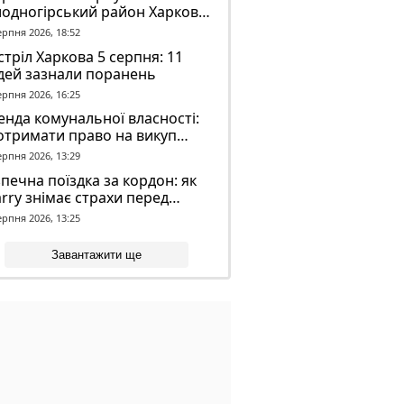
лодногірський район Харкова
ля ворожого обстрілу
ерпня 2026, 18:52
тріл Харкова 5 серпня: 11
дей зазнали поранень
ерпня 2026, 16:25
нда комунальної власності:
отримати право на викуп
єкта
ерпня 2026, 13:29
печна поїздка за кордон: як
rry знімає страхи перед
вгою дорогою
ерпня 2026, 13:25
Завантажити ще