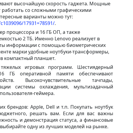
ивают высочайшую скорость гаджета. Мощные
т работать со сложными графическими
тересные варианты можно тут:
s/c1039096/17931=78591/
.
ер процессора и 16 ГБ ОП, а также
емкостью 2 ТБ. Именно Lenovo реализует в
иты информации с помощью биометрических
менте марки удобные ноутбуки-трансформеры,
 в компактный планшет.
тяжелых игровых программ. Шестиядерный
16 ГБ оперативной памяти обеспечивают
ройств. Высокочувствительные тачпады,
ации системы охлаждения, мультизадачный
пользователя-геймера.
х брендов: Apple, Dell и т.п. Покупать ноутбук
юджетного, решать вам. Если для вас важны
ежность и демонстрация статуса, а финансовые
выбирайте одну из лучших моделей на рынке.