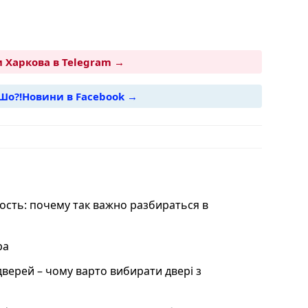
 Харкова в Telegram →
Шо?!Новини в Facebook →
i
сть: почему так важно разбираться в
ра
дверей – чому варто вибирати двері з