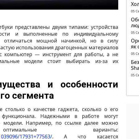
Хо
піс
05 С
Обс
лю
буки представлены двумя типами: устройства
05 С
ности и выполненные по индивидуальному
е отличаться мощной начинкой, но в силу
Оре
як 
частую использования драгоценных материалов
об’
ас компьютер — инструмент для работы, а не
05 С
миальные модели стоит выбирать из-за их
Без
Sha
до
05 С
ущества и особенности
го сегмента
 столько о качестве гаджета, сколько о его
 функционала. Надежными в работе могут
е модели. Например, по ссылке далее можно
тимальные варианты:
c1039096/17931=77563/
. А что касается