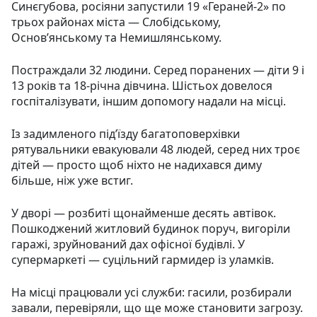
Синєгубова, росіяни запустили 19 «Гераней-2» по
трьох районах міста — Слобідському,
Основ’янському та Немишлянському.
Постраждали 32 людини. Серед поранених — діти 9 і
13 років та 18-річна дівчина. Шістьох довелося
госпіталізувати, іншим допомогу надали на місці.
Із задимленого під’їзду багатоповерхівки
рятувальники евакуювали 48 людей, серед них троє
дітей — просто щоб ніхто не надихався диму
більше, ніж уже встиг.
У дворі — розбиті щонайменше десять автівок.
Пошкоджений житловий будинок поруч, вигоріли
гаражі, зруйнований дах офісної будівлі. У
супермаркеті — суцільний гармидер із уламків.
На місці працювали усі служби: гасили, розбирали
завали, перевіряли, що ще може становити загрозу.