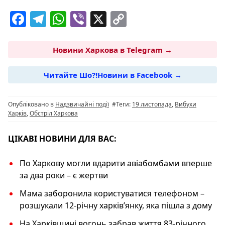
F
T
W
Vi
X
C
a
el
h
b
o
c
e
at
er
p
Новини Харкова в Telegram →
e
g
s
y
Читайте Шо?!Новини в Facebook →
b
ra
A
Li
o
m
p
n
Опубліковано в
Надзвичайні події
#Теги:
19 листопада
,
Вибухи
o
p
k
Харків
,
Обстріл Харкова
k
ЦІКАВІ НОВИНИ ДЛЯ ВАС:
По Харкову могли вдарити авіабомбами вперше
за два роки – є жертви
Мама заборонила користуватися телефоном –
розшукали 12-річну харківʼянку, яка пішла з дому
На Харківщині вогонь забрав життя 83-річного