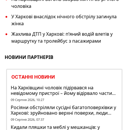
чоловіка
У Харкові внаслідок нічного обстрілу загинула
жінка
Жахлива ДТП у Харкові: пʼяний водій влетів у
маршрутку та тролейбус з пасажирами
НОВИНИ ПАРТНЕРІВ
ОСТАННІ НОВИНИ
На Харківщині чоловік підірвався на
невідомому пристрої – йому відірвало частину
руки
09 Серпня 2026, 10:27
Росіяни обстріляли сусідні багатоповерхівки у
Харкові: зруйновано верхні поверхи, люди
заблоковані
09 Серпня 2026, 07:37
Кидали пляшки та меблі у мешканців: у