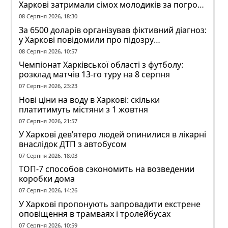
Харкові затримали сімох молодиків за погром
у гуртожитку
08 Серпня 2026, 18:30
За 6500 доларів організував фіктивний діагноз:
у Харкові повідомили про підозру
ексзавідувачу психлікарні
08 Серпня 2026, 10:57
Чемпіонат Харківської області з футболу:
розклад матчів 13-го туру на 8 серпня
07 Серпня 2026, 23:23
Нові ціни на воду в Харкові: скільки
платитимуть містяни з 1 жовтня
07 Серпня 2026, 21:57
У Харкові дев’ятеро людей опинилися в лікарні
внаслідок ДТП з автобусом
07 Серпня 2026, 18:03
ТОП-7 способов сэкономить на возведении
коробки дома
07 Серпня 2026, 14:26
У Харкові пропонують запровадити екстрене
оповіщення в трамваях і тролейбусах
07 Серпня 2026, 10:59