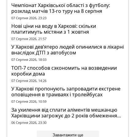
Чемпіонат Харківської області з футболу:
розклад матчів 13-го туру на 8 серпня
07 Серпня 2026, 23:23
Нові ціни на воду в Харкові: скільки
платитимуть містяни з 1 жовтня
07 Серпня 2026, 21:57
У Харкові дев’ятеро людей опинилися в лікарні
внаслідок ДТП з автобусом
07 Серпня 2026, 18:03
ТОП-7 способов сэкономить на возведении
коробки дома
07 Серпня 2026, 14:26
У Харкові пропонують запровадити екстрене
оповіщення в трамваях і тролейбусах
07 Серпня 2026, 10:59
За ухилення від сплати аліментів мешканцю
Харківщини загрожує до 2 років обмеження
волі
06 Серпня 2026, 23:30
Завантажити ще