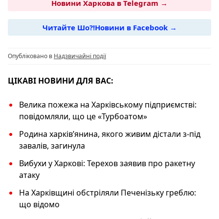
c
e
at
er
p
Новини Харкова в Telegram →
e
g
s
y
Читайте Шо?!Новини в Facebook →
b
ra
A
Li
o
m
p
n
Опубліковано в
Надзвичайні події
o
p
k
k
ЦІКАВІ НОВИНИ ДЛЯ ВАС:
Велика пожежа на Харківському підприємстві:
повідомляли, що це «Турбоатом»
Родина харківʼянина, якого живим дістали з-під
завалів, загинула
Вибухи у Харкові: Терехов заявив про ракетну
атаку
На Харківщині обстріляли Печенізьку греблю:
що відомо