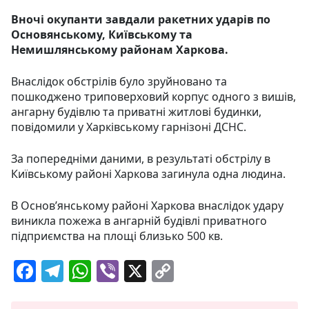
Вночі окупанти завдали ракетних ударів по
Основянському, Київському та
Немишлянському районам Харкова.
Внаслідок обстрілів було зруйновано та
пошкоджено триповерховий корпус одного з вишів,
ангарну будівлю та приватні житлові будинки,
повідомили у Харківському гарнізоні ДСНС.
За попередніми даними, в результаті обстрілу в
Київському районі Харкова загинула одна людина.
В Основ’янському районі Харкова внаслідок удару
виникла пожежа в ангарній будівлі приватного
підприємства на площі близько 500 кв.
F
T
W
Vi
X
C
a
el
h
b
o