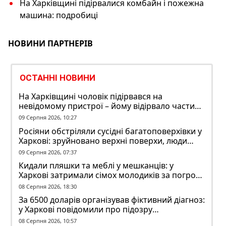
На Харківщині підірвалися комбайн і пожежна
машина: подробиці
НОВИНИ ПАРТНЕРІВ
ОСТАННІ НОВИНИ
На Харківщині чоловік підірвався на
невідомому пристрої – йому відірвало частину
руки
09 Серпня 2026, 10:27
Росіяни обстріляли сусідні багатоповерхівки у
Харкові: зруйновано верхні поверхи, люди
заблоковані
09 Серпня 2026, 07:37
Кидали пляшки та меблі у мешканців: у
Харкові затримали сімох молодиків за погром
у гуртожитку
08 Серпня 2026, 18:30
За 6500 доларів організував фіктивний діагноз:
у Харкові повідомили про підозру
ексзавідувачу психлікарні
08 Серпня 2026, 10:57