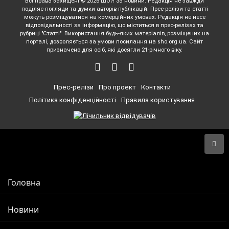
Всі права захищені © 2026 ШО?! За новини. Редакція не завжди
поділяє погляди та думки авторів публікацій. Прес-релізи та статті
можуть розміщуватися на комерційних умовах. Редакція не несе
відповідальності за інформацію, що міститься в прес-релізах та
рубриці "Статті". Використання будь-яких матеріалів, розміщених на
порталі, дозволяється за умови посилання на sho.org.ua. Сайт
призначено для осіб, які досягли 21-річного віку.
Прес-релізи
Про проект
Контакти
Політика конфіденційності
Правила користування
Головна
Новини