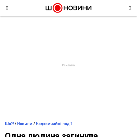
Skip
to
content
Шо?!
/
Новини
/
Надзвичайні події
Одна людина загинула,