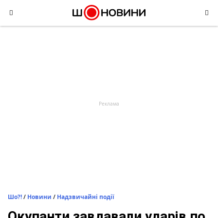
Skip
to
content
Шо?!
/
Новини
/
Надзвичайні події
Окупанти завдавали ударів по