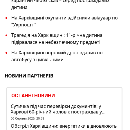
карантин через сказ – серед постраждалих
дитина
На Харківщині окупанти здійснили авіаудар по
“Укрпошті”
Трагедія на Харківщині: 11-річна дитина
підірвалася на небезпечному предметі
На Харківщині ворожий дрон вдарив по
автобусу з цивільними
НОВИНИ ПАРТНЕРІВ
ОСТАННІ НОВИНИ
Сутичка під час перевірки документів: у
Харкові 60-річний чоловік постраждав у
конфлікті з ТЦК
06 Серпня 2026, 20:38
Обстріл Харківщини: енергетики відновлюють