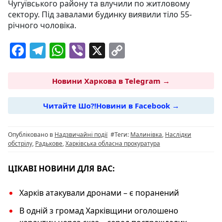
Чугуївського району та влучили по житловому
сектору. Під завалами будинку виявили тіло 55-
річного чоловіка.
F
T
W
Vi
X
C
a
el
h
b
o
c
e
at
er
p
Новини Харкова в Telegram →
e
g
s
y
Читайте Шо?!Новини в Facebook →
b
ra
A
Li
o
m
p
n
Опубліковано в
Надзвичайні події
#Теги:
Малинівка
,
Наслідки
o
p
k
обстрілу
,
Радькове
,
Харківська обласна прокуратура
k
ЦІКАВІ НОВИНИ ДЛЯ ВАС:
Харків атакували дронами – є поранений
В одній з громад Харківщини оголошено