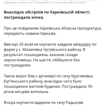
Харківщині станом на 27 жовтня Фото: t.me/prokuratura_kharkiv
Внаслідок обстрілів по Харківській області,
постраждала жінка.
Про це повідомляє Харківська обласна прокуратура,
передають новини Харкова.
Ввечері 26 жовтня окупанти завдали авіаудару по
фермі у с. Малинівка Чугуївського району. В
результаті пошкоджень зазнали склади
зерносховища. На щастя, обійшлося без
постраждалих.
Також ворог бив з артилерії по селу Кругляківка
Купʼянського району, внаслідок чого було
пошкоджено житлові будинки. Постраждала 76-
річна місцева жителька.
Вчора окупанти вдарили по селу Радькове