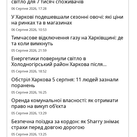
світло для 7 тисяч споживачів
06 Серпня 2026, 17:28
У Харкові подешевшали сезонні овочі: які ціни
на ринках та в магазинах
06 Серпня 2026, 10:53
Тимчасове відключення газу на Харківщині: де
та коли вимкнуть
05 Серпня 2026, 21:59
Енергетики повернули світло в
Холодногірський район Харкова після
ворожого обстрілу
05 Серпня 2026, 18:52
Обстріл Харкова 5 серпня: 11 людей зазнали
поранень
05 Серпня 2026, 16:25
Оренда комунальної власності: як отримати
право на викуп об’єкта
05 Серпня 2026, 13:29
Безпечна поїздка за кордон: як Sharry знімає
страхи перед довгою дорогою
05 Серпня 2026, 13:25