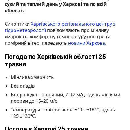
сухий та теплий день у Харкові та по всій
області.
Синоптики
Харківського регіонального центру з
гідрометеорології
повідомляють про мінливу
хмарність, комфортну температуру повітря та
помірний вітер, передають
новини Харкова
.
Погода по Харківській області 25
травня
Мінлива хмарність
Без опадів
Вітер південно-східний, 7–12 м/с, вдень місцями
пориви до 15–20 м/с
Температура повітря: вночі +11…+16°C, вдень
+25…+30°C.
Погода в Харкові 25 травня