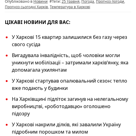
Опубліковано в
Новини
#Теги:
25 травня
,
Погода
,
Прогноз погоди
,
o
p
k
Прогноз сьогодні Харків
,
Температура в Харкові
k
ЦІКАВІ НОВИНИ ДЛЯ ВАС:
У Харкові 15 квартир залишилися без газу через
свого сусіда
Вигадувала інвалідність, щоб чоловіки могли
уникнути мобілізації – затримали харківʼянку, яка
допомагала ухилянтам
У Харкові стартував опалювальний сезон: тепло
вже подають у будинки
На Харківщині підліток загинув на нелегальному
виробництві, «роботодавцю» оголошено
підозру
У Харкові накрили ділків, які завалили Україну
підробним порошком та милом