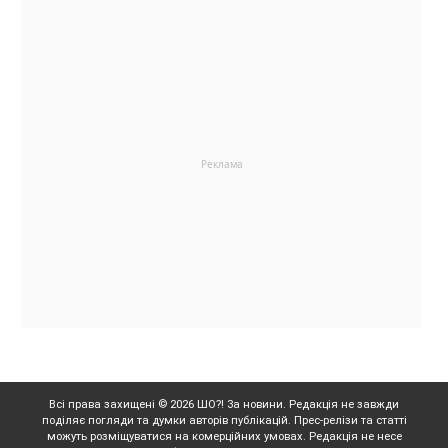
Всі права захищені © 2026 ШО?! За новини. Редакція не завжди
поділяє погляди та думки авторів публікацій. Прес-релізи та статті
можуть розміщуватися на комерційних умовах. Редакція не несе