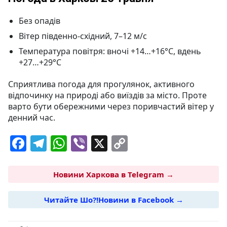
Без опадів
Вітер південно-східний, 7–12 м/с
Температура повітря: вночі +14…+16°C, вдень
+27…+29°C
Сприятлива погода для прогулянок, активного
відпочинку на природі або виїздів за місто. Проте
варто бути обережними через поривчастий вітер у
денний час.
F
T
W
Vi
X
C
a
el
h
b
o
c
e
at
er
p
Новини Харкова в Telegram →
e
g
s
y
Читайте Шо?!Новини в Facebook →
b
ra
A
Li
o
m
p
n