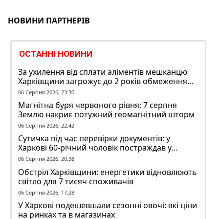
НОВИНИ ПАРТНЕРІВ
ОСТАННІ НОВИНИ
За ухилення від сплати аліментів мешканцю
Харківщини загрожує до 2 років обмеження
волі
06 Серпня 2026, 23:30
Магнітна буря червоного рівня: 7 серпня
Землю накриє потужний геомагнітний шторм
06 Серпня 2026, 22:42
Сутичка під час перевірки документів: у
Харкові 60-річний чоловік постраждав у
конфлікті з ТЦК
06 Серпня 2026, 20:38
Обстріл Харківщини: енергетики відновлюють
світло для 7 тисяч споживачів
06 Серпня 2026, 17:28
У Харкові подешевшали сезонні овочі: які ціни
на ринках та в магазинах