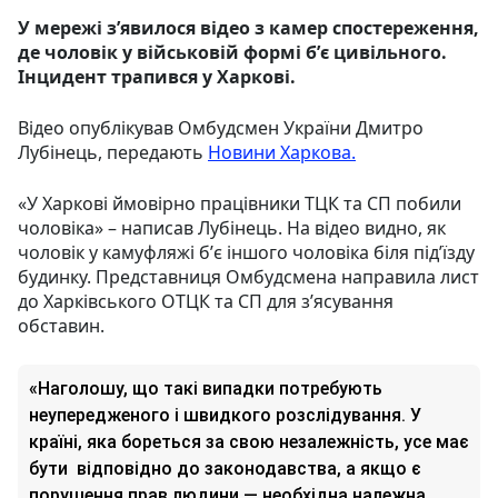
У мережі зʼявилося відео з камер спостереження,
де чоловік у військовій формі бʼє цивільного.
Інцидент трапився у Харкові.
Відео опублікував Омбудсмен України Дмитро
Лубінець, передають
Новини Харкова.
«У Харкові ймовірно працівники ТЦК та СП побили
чоловіка» – написав Лубінець. На відео видно, як
чоловік у камуфляжі бʼє іншого чоловіка біля підʼїзду
будинку. Представниця Омбудсмена направила лист
до Харківського ОТЦК та СП для зʼясування
обставин.
«Наголошу, що такі випадки потребують
неупередженого і швидкого розслідування. У
країні, яка бореться за свою незалежність, усе має
бути відповідно до законодавства, а якщо є
порушення прав людини — необхідна належна