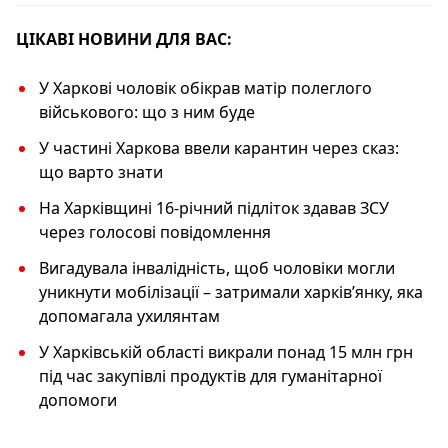
k
ЦІКАВІ НОВИНИ ДЛЯ ВАС:
У Харкові чоловік обікрав матір полеглого
військового: що з ним буде
У частині Харкова ввели карантин через сказ:
що варто знати
На Харківщині 16-річний підліток здавав ЗСУ
через голосові повідомлення
Вигадувала інвалідність, щоб чоловіки могли
уникнути мобілізації – затримали харківʼянку, яка
допомагала ухилянтам
У Харківській області викрали понад 15 млн грн
під час закупівлі продуктів для гуманітарної
допомоги