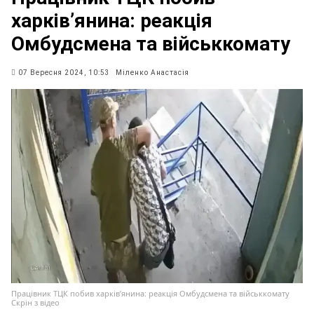
харківʼянина: реакція
Омбудсмена та військкомату
07 Вересня 2024, 10:53
Міленко Анастасія
Працівник ТЦК побив харківʼянина: реакція Омбудсмена та військкомату
Скрін з відео