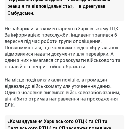
реакція та відповідальність», – відреагував
Омбудсмен.
Не забарилися з коментарем і в Харківському ТЦК.
За інформацією пресслужби, інцидент трапився 6
вересня під час роботи групи оповіщення.
Повідомляється, що чоловіки з відео «брутально»
відмовилися надати документи для перевірки. А
один з них намагався спровокувати військового та
почав його непристойно ображати.
На місце події викликали поліцію, а громадян
відвезли до військкомату для уточнення даних.
Один з чоловіків виявився військовозобов’язаним,
він нібито отримав направлення на проходження
ВЛК.
«Командування Харківського ОТЦК та СП та
Салтівського РТЦК та СП засуджує поведінку