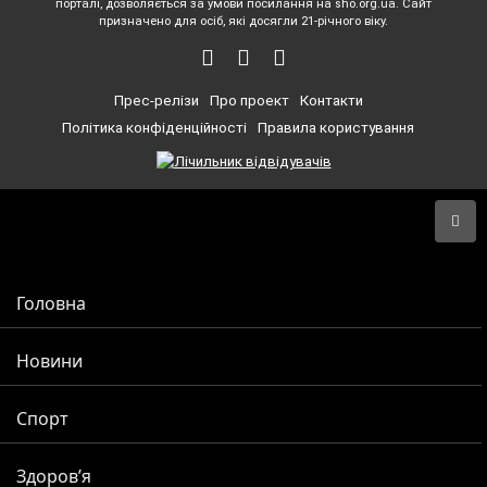
порталі, дозволяється за умови посилання на sho.org.ua. Сайт
призначено для осіб, які досягли 21-річного віку.
Прес-релізи
Про проект
Контакти
Політика конфіденційності
Правила користування
Головна
Новини
Спорт
Здоров’я