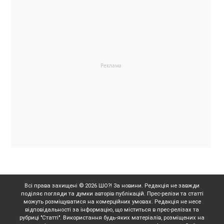
Всі права захищені © 2026 ШО?! За новини. Редакція не завжди
поділяє погляди та думки авторів публікацій. Прес-релізи та статті
можуть розміщуватися на комерційних умовах. Редакція не несе
відповідальності за інформацію, що міститься в прес-релізах та
рубриці "Статті". Використання будь-яких матеріалів, розміщених на