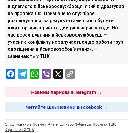
підлеглого військовослужбовця, який відреагував
на провокацію. Призначено службове
розслідування, за результатами якого будуть
вжиті організаційні та дисциплінарні заходи. На
час розслідування військовослужбовець –
учасник конфлікту не залучається до роботи груп
оповіщення військовозобов’язаних», –
зазначають у ТЦК.
F
T
W
Vi
X
C
a
el
h
b
o
c
e
at
er
p
Новини Харкова в Telegram →
e
g
s
y
Читайте Шо?!Новини в Facebook →
b
ra
A
Li
o
m
p
n
Опубліковано в
Новини
#Теги:
Дмитро Лубінець
,
Побиття ТЦК
,
o
p
k
Харківський ТЦК