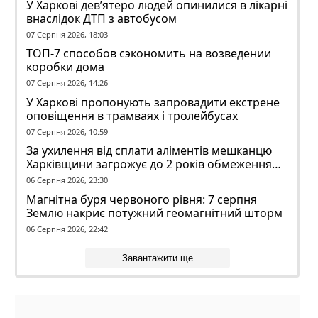
У Харкові дев’ятеро людей опинилися в лікарні
внаслідок ДТП з автобусом
07 Серпня 2026, 18:03
ТОП-7 способов сэкономить на возведении
коробки дома
07 Серпня 2026, 14:26
У Харкові пропонують запровадити екстрене
оповіщення в трамваях і тролейбусах
07 Серпня 2026, 10:59
За ухилення від сплати аліментів мешканцю
Харківщини загрожує до 2 років обмеження
волі
06 Серпня 2026, 23:30
Магнітна буря червоного рівня: 7 серпня
Землю накриє потужний геомагнітний шторм
06 Серпня 2026, 22:42
Завантажити ще