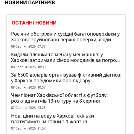
НОВИНИ ПАРТНЕРІВ
ОСТАННІ НОВИНИ
Росіяни обстріляли сусідні багатоповерхівки у
Харкові: зруйновано верхні поверхи, люди
заблоковані
09 Серпня 2026, 07:37
Кидали пляшки та меблі у мешканців: у
Харкові затримали сімох молодиків за погром
у гуртожитку
08 Серпня 2026, 18:30
За 6500 доларів організував фіктивний діагноз:
у Харкові повідомили про підозру
ексзавідувачу психлікарні
08 Серпня 2026, 10:57
Чемпіонат Харківської області з футболу:
розклад матчів 13-го туру на 8 серпня
07 Серпня 2026, 23:23
Нові ціни на воду в Харкові: скільки
платитимуть містяни з 1 жовтня
07 Серпня 2026, 21:57