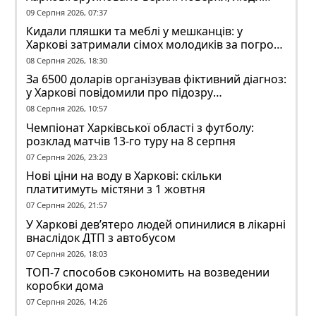
заблоковані
09 Серпня 2026, 07:37
Кидали пляшки та меблі у мешканців: у
Харкові затримали сімох молодиків за погром
у гуртожитку
08 Серпня 2026, 18:30
За 6500 доларів організував фіктивний діагноз:
у Харкові повідомили про підозру
ексзавідувачу психлікарні
08 Серпня 2026, 10:57
Чемпіонат Харківської області з футболу:
розклад матчів 13-го туру на 8 серпня
07 Серпня 2026, 23:23
Нові ціни на воду в Харкові: скільки
платитимуть містяни з 1 жовтня
07 Серпня 2026, 21:57
У Харкові дев’ятеро людей опинилися в лікарні
внаслідок ДТП з автобусом
07 Серпня 2026, 18:03
ТОП-7 способов сэкономить на возведении
коробки дома
07 Серпня 2026, 14:26