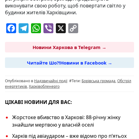
виконувати свою роботу, щоб повертати світло у
будинки жителів Харківщини.
F
T
W
Vi
X
C
a
el
h
b
o
c
e
at
er
p
Новини Харкова в Telegram →
e
g
s
y
Читайте Шо?!Новини в Facebook →
b
ra
A
Li
o
m
p
n
Опубліковано в
Надзвичайні події
#Теги:
Борівська громада
,
Обстріл
o
p
k
енергетиків
,
Харківобленерго
k
ЦІКАВІ НОВИНИ ДЛЯ ВАС:
Жорстоке вбивство в Харкові: 88-річну жінку
знайшли мертвою у власній оселі
Харків під авіаударом – вже відомо про п’ятьох