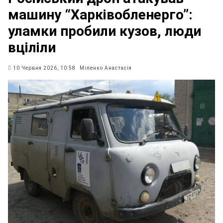
машину “Харківобленерго”:
уламки пробили кузов, люди
вціліли
10 Червня 2026, 10:58
Міленко Анастасія