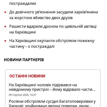
постраждалих
До довічного ув’язнення засудили харків’янина
за жорстоке вбивство двох друзів
Рашисти вдарили дроном по цивільній автівці
на Харківщині
На Харківщині окупанти обстріляли пожежну
частину – є постраждалі
НОВИНИ ПАРТНЕРІВ
ОСТАННІ НОВИНИ
На Харківщині чоловік підірвався на
невідомому пристрої – йому відірвало частину
руки
09 Серпня 2026, 10:27
Росіяни обстріляли сусідні багатоповерхівки у
Харкові: зруйновано верхні поверхи, люди