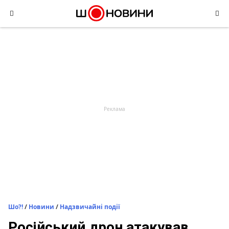
Skip
to
content
Шо?!
/
Новини
/
Надзвичайні події
Російський дрон атакував