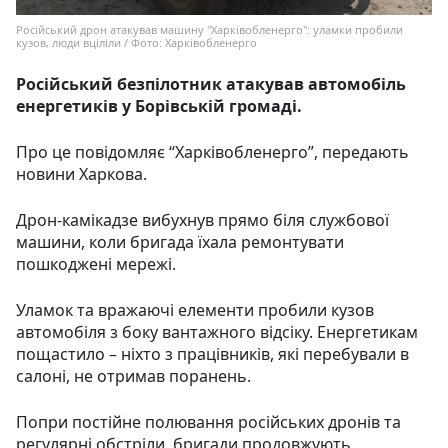
Російський дрон атакував машину "Харківобленерго": уламки пробили
кузов, люди вціліли / Фото: Харківобленерго
Російський безпілотник атакував автомобіль
енергетиків у Борівській громаді.
Про це повідомляє “Харківобленерго”, передають
новини Харкова.
Дрон-камікадзе вибухнув прямо біля службової
машини, коли бригада їхала ремонтувати
пошкоджені мережі.
Уламок та вражаючі елементи пробили кузов
автомобіля з боку вантажного відсіку. Енергетикам
пощастило – ніхто з працівників, які перебували в
салоні, не отримав поранень.
Попри постійне полювання російських дронів та
регулярні обстріли, бригади продовжують