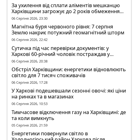
За ухилення від сплати аліментів мешканцю
Харківщини загрожує до 2 років обмеження
волі
06 Серпня 2026, 23:30
Магнітна буря червоного рівня: 7 серпня
Землю накриє потужний геомагнітний шторм
06 Серпня 2026, 22:42
Сутичка під час перевірки документів: у
Харкові 60-річний чоловік постраждав у
конфлікті з ТЦК
06 Серпня 2026, 20:38
Обстріл Харківщини: енергетики відновлюють
світло для 7 тисяч споживачів
06 Серпня 2026, 17:28
У Харкові подешевшали сезонні овочі: які ціни
на ринках та в магазинах
06 Серпня 2026, 10:53
Тимчасове відключення газу на Харківщині: де
та коли вимкнуть
05 Серпня 2026, 21:59
Енергетики повернули світло в
Холодногірський район Харкова після