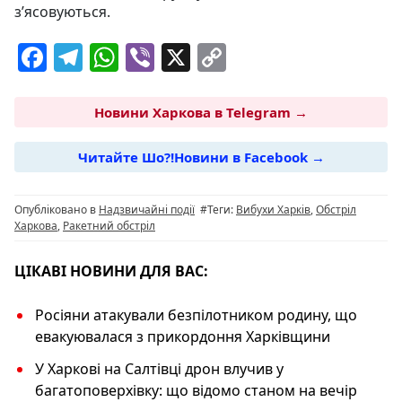
з’ясовуються.
F
T
W
Vi
X
C
a
el
h
b
o
c
e
at
er
p
Новини Харкова в Telegram →
e
g
s
y
Читайте Шо?!Новини в Facebook →
b
ra
A
Li
o
m
p
n
Опубліковано в
Надзвичайні події
#Теги:
Вибухи Харків
,
Обстріл
o
p
k
Харкова
,
Ракетний обстріл
k
ЦІКАВІ НОВИНИ ДЛЯ ВАС:
Росіяни атакували безпілотником родину, що
евакуювалася з прикордоння Харківщини
У Харкові на Салтівці дрон влучив у
багатоповерхівку: що відомо станом на вечір