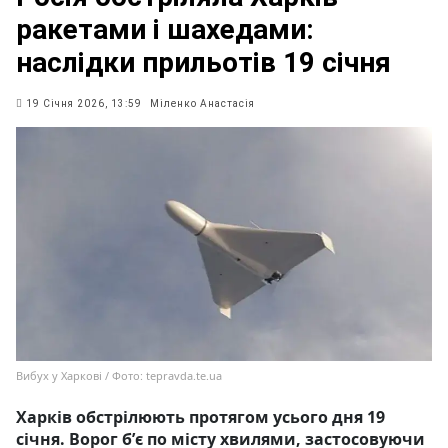
ракетами і шахедами:
наслідки прильотів 19 січня
19 Січня 2026, 13:59
Міленко Анастасія
Вибух у Харкові / Фото: tepravda.te.ua
Харків обстрілюють протягом усього дня 19
січня. Ворог бʼє по місту хвилями, застосовуючи