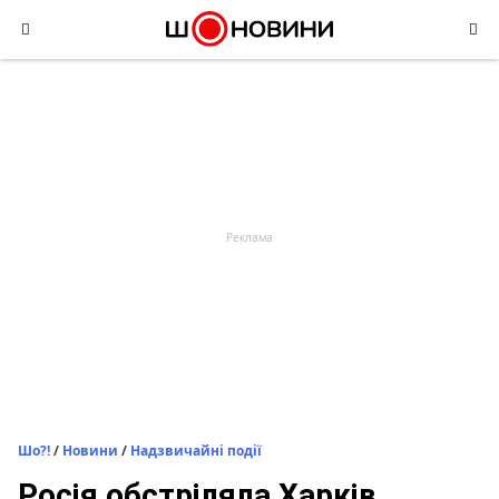
Skip
to
content
Шо?!
/
Новини
/
Надзвичайні події
Росія обстріляла Харків