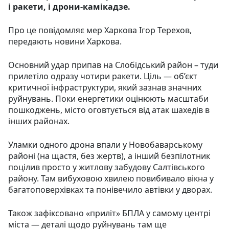
і ракети, і дрони-камікадзе.
Про це повідомляє мер Харкова Ігор Терехов,
передають новини Харкова.
Основний удар припав на Слобідський район – туди
прилетіло одразу чотири ракети. Ціль — об’єкт
критичної інфраструктури, який зазнав значних
руйнувань. Поки енергетики оцінюють масштаби
пошкоджень, місто оговтується від атак шахедів в
інших районах.
Уламки одного дрона впали у Новобаварському
районі (на щастя, без жертв), а інший безпілотник
поцілив просто у житлову забудову Салтівського
району. Там вибуховою хвилею повибивало вікна у
багатоповерхівках та понівечило автівки у дворах.
Також зафіксовано «приліт» БПЛА у самому центрі
міста — деталі щодо руйнувань там ще