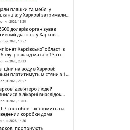
али пляшки та меблі у
канців: у Харкові затримали
ох молодиків за погром у
ерпня 2026, 18:30
ртожитку
6500 доларів організував
тивний діагноз: у Харкові
ідомили про підозру
ерпня 2026, 10:57
завідувачу психлікарні
піонат Харківської області з
болу: розклад матчів 13-го
у на 8 серпня
ерпня 2026, 23:23
і ціни на воду в Харкові:
льки платитимуть містяни з 1
втня
ерпня 2026, 21:57
аркові дев’ятеро людей
нилися в лікарні внаслідок
П з автобусом
ерпня 2026, 18:03
П-7 способов сэкономить на
зведении коробки дома
ерпня 2026, 14:26
Харкові пропонують