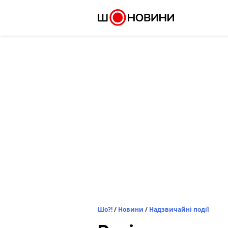
Skip
to
content
Шо?!
/
Новини
/
Надзвичайні події