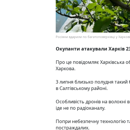
Росіяни вдарили по багатоповерхівці у Харков
Окупанти атакували Харків 2
Про це повідомляє Харківська 
Харкова.
3 липня близько полудня такий 
в Салтівському районі.
Особливість дронів на волокні в 
іде не по радіоканалу.
Попри небезпечну технологію т
постраждалих.