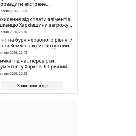
провадити екстрене
віщення в трамваях і
ерпня 2026, 10:59
олейбусах
ухилення від сплати аліментів
шканцю Харківщини загрожує
2 років обмеження волі
ерпня 2026, 23:30
нітна буря червоного рівня: 7
рпня Землю накриє потужний
омагнітний шторм
ерпня 2026, 22:42
ичка під час перевірки
ументів: у Харкові 60-річний
овік постраждав у конфлікті з
ерпня 2026, 20:38
К
Завантажити ще