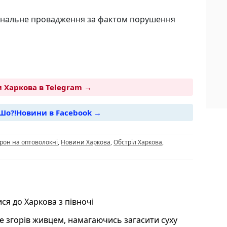
мінальне провадження за фактом порушення
 Харкова в Telegram →
Шо?!Новини в Facebook →
i
рон на оптоволокні
,
Новини Харкова
,
Обстріл Харкова
,
ся до Харкова з півночі
не згорів живцем, намагаючись загасити суху