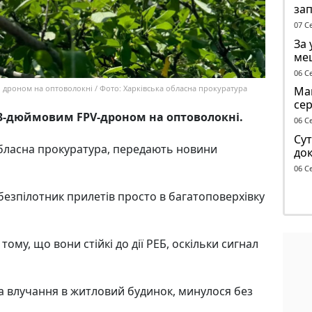
за
опо
07 С
тр
За 
ме
до 
06 С
і дроном на оптоволокні / Фото: Харківська обласна прокуратура
Маг
се
3-дюймовим FPV-дроном на оптоволокні.
ге
06 С
Сут
обласна прокуратура, передають новини
док
чол
06 С
ТЦ
безпілотник прилетів просто в багатоповерхівку
тому, що вони стійкі до дії РЕБ, оскільки сигнал
а влучання в житловий будинок, минулося без