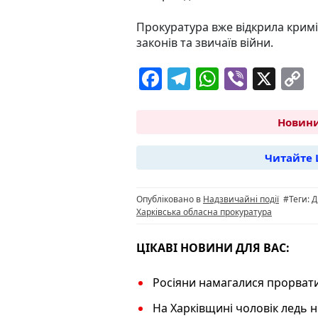
Прокуратура вже відкрила кри
законів та звичаїв війни.
F
T
W
Vi
X
C
a
el
h
b
o
c
e
at
er
p
Новини
e
g
s
y
Читайте 
b
ra
A
L
o
m
p
n
Опубліковано в
Надзвичайні події
#Теги:
Д
o
p
k
Харківська обласна прокуратура
k
ЦІКАВІ НОВИНИ ДЛЯ ВАС:
Росіяни намагалися прорвати
На Харківщині чоловік ледь 