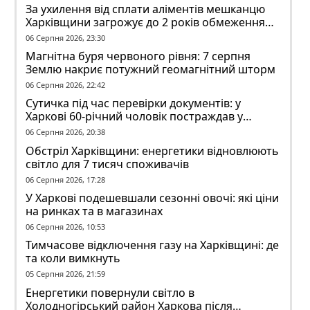
За ухилення від сплати аліментів мешканцю
Харківщини загрожує до 2 років обмеження
волі
06 Серпня 2026, 23:30
Магнітна буря червоного рівня: 7 серпня
Землю накриє потужний геомагнітний шторм
06 Серпня 2026, 22:42
Сутичка під час перевірки документів: у
Харкові 60-річний чоловік постраждав у
конфлікті з ТЦК
06 Серпня 2026, 20:38
Обстріл Харківщини: енергетики відновлюють
світло для 7 тисяч споживачів
06 Серпня 2026, 17:28
У Харкові подешевшали сезонні овочі: які ціни
на ринках та в магазинах
06 Серпня 2026, 10:53
Тимчасове відключення газу на Харківщині: де
та коли вимкнуть
05 Серпня 2026, 21:59
Енергетики повернули світло в
Холодногірський район Харкова після