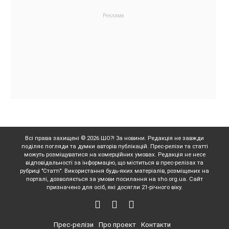
Всі права захищені © 2026 ШО?! За новини. Редакція не завжди
поділяє погляди та думки авторів публікацій. Прес-релізи та статті
можуть розміщуватися на комерційних умовах. Редакція не несе
відповідальності за інформацію, що міститься в прес-релізах та
рубриці "Статті". Використання будь-яких матеріалів, розміщених на
порталі, дозволяється за умови посилання на sho.org.ua. Сайт
призначено для осіб, які досягли 21-річного віку.
Прес-релізи
Про проект
Контакти