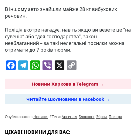
В іншому авто знайшли майже 28 кг вибухових
речовин.
Поліція вкотре нагадує, навіть якщо ви везете це “на
сувенір” або “для господарства”, закон
невблаганний – за такі нелегальні посилки можна
отримати до 7 років тюрми.
F
T
W
Vi
X
C
a
el
h
b
o
c
e
at
er
p
Новини Харкова в Telegram →
e
g
s
y
Читайте Шо?!Новини в Facebook →
b
ra
A
Li
o
m
p
n
Опубліковано в
Новини
#Теги:
Арсенал
,
Блокпост
,
Зброя
,
Поліція
o
p
k
k
ЦІКАВІ НОВИНИ ДЛЯ ВАС: