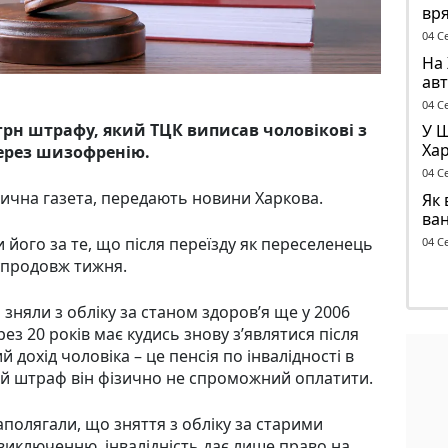
вря
бу
04 С
На 
авт
ант
04 С
 грн штрафу, який ТЦК виписав чоловікові з
У 
Хар
через шизофренію.
ск
04 С
ична газета, передають новини Харкова.
Як 
ва
 його за те, що після переїзду як переселенець
04 С
 упродовж тижня.
 зняли з обліку за станом здоров’я ще у 2006
ерез 20 років має кудись знову з’являтися після
 дохід чоловіка – це пенсія по інвалідності в
ий штраф він фізично не спроможний оплатити.
аполягали, що зняття з обліку за старими
виключенню, інвалідність дає лише право на