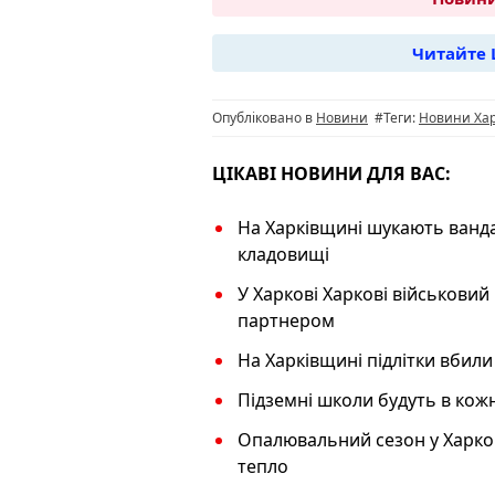
c
e
at
er
p
e
g
s
y
Читайте 
b
ra
A
L
o
m
p
n
Опубліковано в
Новини
#Теги:
Новини Ха
o
p
k
k
ЦІКАВІ НОВИНИ ДЛЯ ВАС:
На Харківщині шукають ванда
кладовищі
У Харкові Харкові військовий
партнером
На Харківщині підлітки вбили
Підземні школи будуть в кож
Опалювальний сезон у Харков
тепло