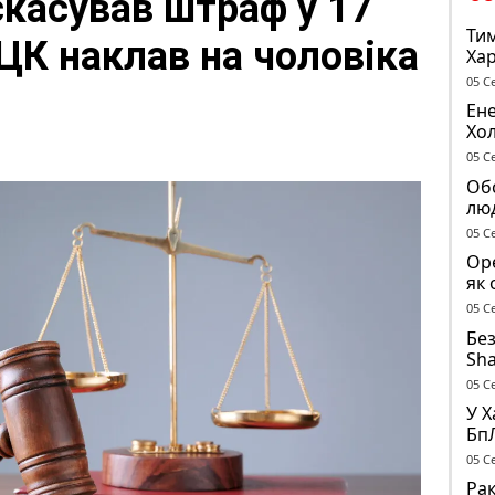
скасував штраф у 17
Тим
ТЦК наклав на чоловіка
Хар
05 С
Ене
Хо
піс
05 С
Обс
лю
05 С
Оре
як 
об’
05 С
Без
Sha
до
05 С
У Х
Бп
вол
05 С
Во
Рак