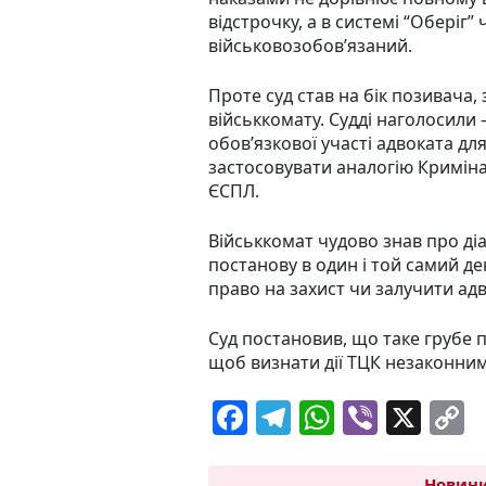
відстрочку, а в системі “Оберіг”
військовозобов’язаний.
Проте суд став на бік позивача
військкомату. Судді наголосили
обов’язкової участі адвоката дл
застосовувати аналогію Кримін
ЄСПЛ.
Військкомат чудово знав про діа
постанову в один і той самий д
право на захист чи залучити адв
Суд постановив, що таке грубе
щоб визнати дії ТЦК незаконним
F
T
W
Vi
X
C
a
el
h
b
o
Новини