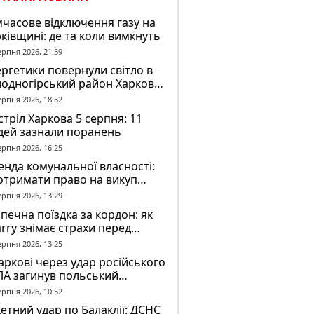
часове відключення газу на
ківщині: де та коли вимкнуть
ерпня 2026, 21:59
ргетики повернули світло в
лодногірський район Харкова
ля ворожого обстрілу
ерпня 2026, 18:52
тріл Харкова 5 серпня: 11
дей зазнали поранень
ерпня 2026, 16:25
нда комунальної власності:
отримати право на викуп
єкта
ерпня 2026, 13:29
печна поїздка за кордон: як
rry знімає страхи перед
вгою дорогою
ерпня 2026, 13:25
аркові через удар російського
ЛА загинув польський
онтер Марек Русек-
ерпня 2026, 10:52
льський
етний удар по Балаклії: ДСНС