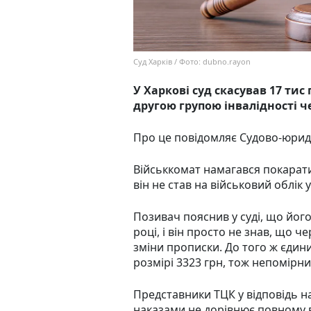
Суд Харків / Фото: dubno.rayon
У Харкові суд скасував 17 тис
другою групою інвалідності 
Про це повідомляє Судово-юрид
Військкомат намагався покарати
він не став на військовий облік
Позивач пояснив у суді, що його
році, і він просто не знав, що ч
зміни прописки. До того ж єдиний
розмірі 3323 грн, тож непомірн
Представники ТЦК у відповідь н
наказами не дорівнює повному 