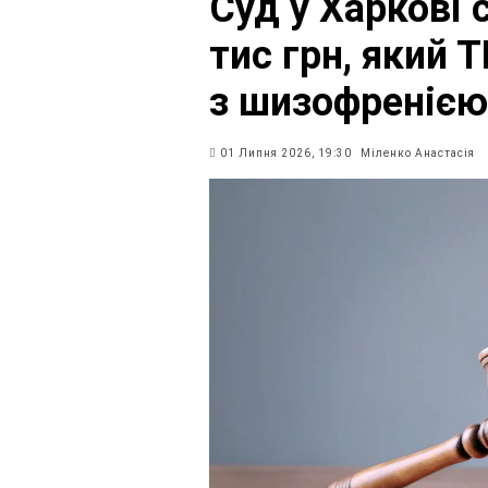
Суд у Харкові 
тис грн, який 
з шизофренією
01 Липня 2026, 19:30
Міленко Анастасія