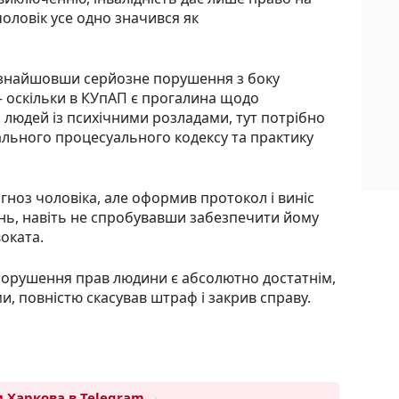
 чоловік усе одно значився як
, знайшовши серйозне порушення з боку
 – оскільки в КУпАП є прогалина щодо
я людей із психічними розладами, тут потрібно
ального процесуального кодексу та практику
гноз чоловіка, але оформив протокол і виніс
ень, навіть не спробувавши забезпечити йому
оката.
 порушення прав людини є абсолютно достатнім,
и, повністю скасував штраф і закрив справу.
 Харкова в Telegram →