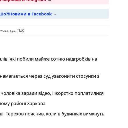
Шо?!Новини в Facebook →
i
ркова
,
суд
,
ТЦК
лів, які побили майже сотню надгробків на
 намагається через суд узаконити стосунки з
 чоловіка заради відео, і жорстко поплатилися
ному районі Харкова
і: Терехов пояснив, коли в будинках вимкнуть