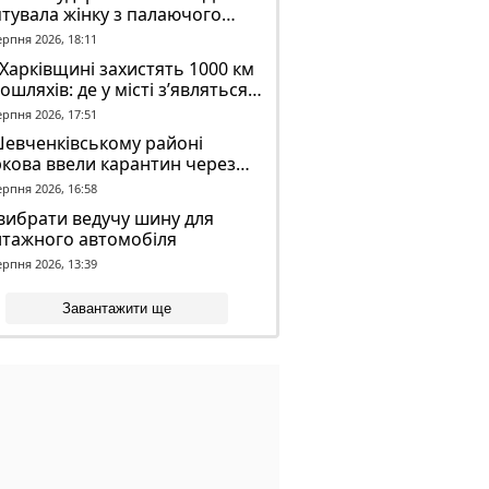
тувала жінку з палаючого
динку
ерпня 2026, 18:11
Харківщині захистять 1000 км
ошляхів: де у місті з’являться
идронові сітки
ерпня 2026, 17:51
Шевченківському районі
кова ввели карантин через
аженого кажана
ерпня 2026, 16:58
вибрати ведучу шину для
нтажного автомобіля
ерпня 2026, 13:39
Завантажити ще