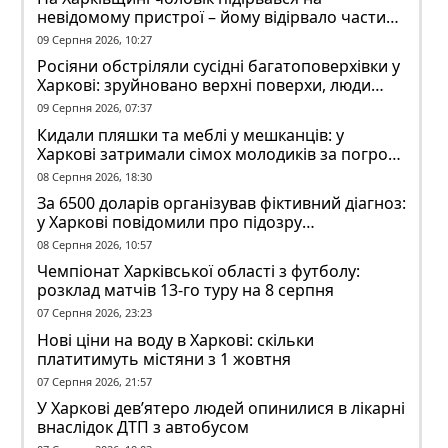
невідомому пристрої – йому відірвало частину
руки
09 Серпня 2026, 10:27
Росіяни обстріляли сусідні багатоповерхівки у
Харкові: зруйновано верхні поверхи, люди
заблоковані
09 Серпня 2026, 07:37
Кидали пляшки та меблі у мешканців: у
Харкові затримали сімох молодиків за погром
у гуртожитку
08 Серпня 2026, 18:30
За 6500 доларів організував фіктивний діагноз:
у Харкові повідомили про підозру
ексзавідувачу психлікарні
08 Серпня 2026, 10:57
Чемпіонат Харківської області з футболу:
розклад матчів 13-го туру на 8 серпня
07 Серпня 2026, 23:23
Нові ціни на воду в Харкові: скільки
платитимуть містяни з 1 жовтня
07 Серпня 2026, 21:57
У Харкові дев’ятеро людей опинилися в лікарні
внаслідок ДТП з автобусом