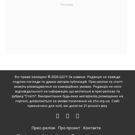
Всі права захищені © 2026 ШО?! За новини. Редакція не завжди
поділяє погляди та думки авторів публікацій. Прес-релізи та статті
можуть розміщуватися на комерційних умовах. Редакція не несе
відповідальності за інформацію, що міститься в прес-релізах та
рубриці "Статті". Використання будь-яких матеріалів, розміщених на
порталі, дозволяється за умови посилання на sho.org.ua. Сайт
призначено для осіб, які досягли 21-річного віку.
Прес-релізи
Про проект
Контакти