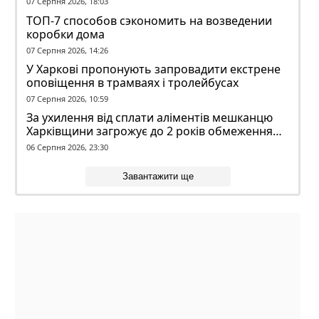
07 Серпня 2026, 18:03
ТОП-7 способов сэкономить на возведении
коробки дома
07 Серпня 2026, 14:26
У Харкові пропонують запровадити екстрене
оповіщення в трамваях і тролейбусах
07 Серпня 2026, 10:59
За ухилення від сплати аліментів мешканцю
Харківщини загрожує до 2 років обмеження
волі
06 Серпня 2026, 23:30
Завантажити ще