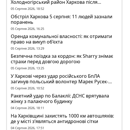
Холодногірський район Харкова після
ворожого обстрілу
05 Серпня 2026, 18:52
Обстріл Харкова 5 серпня: 11 людей зазнали
поранень
05 Серпня 2026, 16:25
Оренда комунальної власності: як отримати
право на викуп об’єкта
05 Серпня 2026, 13:29
Безпечна поїздка за кордон: як Sharry знімає
страхи перед довгою дорогою
05 Серпня 2026, 13:25
У Харкові через удар російського БпЛА
загинув польський волонтер Марек Русек-
Вольський
05 Серпня 2026, 10:52
Ракетний удар по Балаклії: ДСНС врятувала
жінку з палаючого будинку
04 Серпня 2026, 18:11
На Харківщині захистять 1000 км автошляхів:
де у місті з’являться антидронові сітки
04 Серпня 2026, 17:51