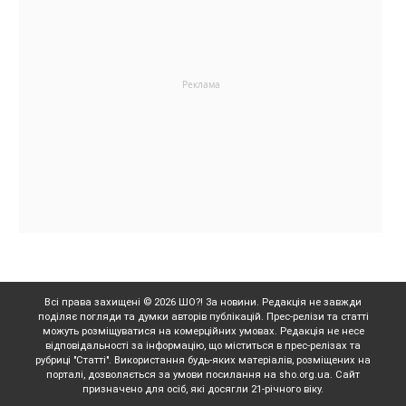
Всі права захищені © 2026 ШО?! За новини. Редакція не завжди
поділяє погляди та думки авторів публікацій. Прес-релізи та статті
можуть розміщуватися на комерційних умовах. Редакція не несе
відповідальності за інформацію, що міститься в прес-релізах та
рубриці "Статті". Використання будь-яких матеріалів, розміщених на
порталі, дозволяється за умови посилання на sho.org.ua. Сайт
призначено для осіб, які досягли 21-річного віку.