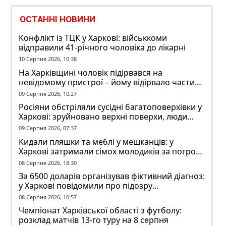
ОСТАННІ НОВИНИ
Конфлікт із ТЦК у Харкові: військкоми
відправили 41-річного чоловіка до лікарні
10 Серпня 2026, 10:38
На Харківщині чоловік підірвався на
невідомому пристрої – йому відірвало частину
руки
09 Серпня 2026, 10:27
Росіяни обстріляли сусідні багатоповерхівки у
Харкові: зруйновано верхні поверхи, люди
заблоковані
09 Серпня 2026, 07:37
Кидали пляшки та меблі у мешканців: у
Харкові затримали сімох молодиків за погром
у гуртожитку
08 Серпня 2026, 18:30
За 6500 доларів організував фіктивний діагноз:
у Харкові повідомили про підозру
ексзавідувачу психлікарні
08 Серпня 2026, 10:57
Чемпіонат Харківської області з футболу:
розклад матчів 13-го туру на 8 серпня