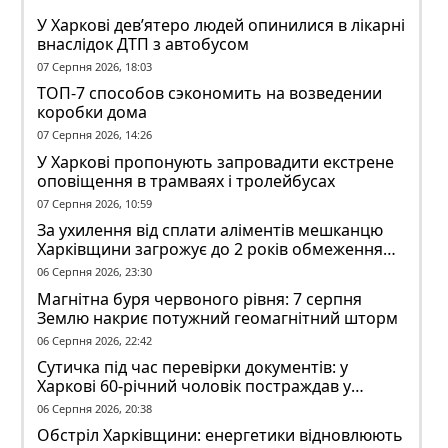
У Харкові дев’ятеро людей опинилися в лікарні
внаслідок ДТП з автобусом
07 Серпня 2026, 18:03
ТОП-7 способов сэкономить на возведении
коробки дома
07 Серпня 2026, 14:26
У Харкові пропонують запровадити екстрене
оповіщення в трамваях і тролейбусах
07 Серпня 2026, 10:59
За ухилення від сплати аліментів мешканцю
Харківщини загрожує до 2 років обмеження
волі
06 Серпня 2026, 23:30
Магнітна буря червоного рівня: 7 серпня
Землю накриє потужний геомагнітний шторм
06 Серпня 2026, 22:42
Сутичка під час перевірки документів: у
Харкові 60-річний чоловік постраждав у
конфлікті з ТЦК
06 Серпня 2026, 20:38
Обстріл Харківщини: енергетики відновлюють