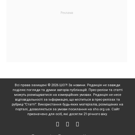
Всі права захищені © 2026 ШО?! За новини. Редакція не завжди
поділяє погляди та думки авторів публікацій. Прес-релізи та статті
можуть розміщуватися на комерційних умовах. Редакція не несе
відповідальності за інформацію, що міститься в прес-релізах та
рубриці "Статті". Використання будь-яких матеріалів, розміщених на
порталі, дозволяється за умови посилання на sho.org.ua. Сайт
призначено для осіб, які досягли 21-річного віку.