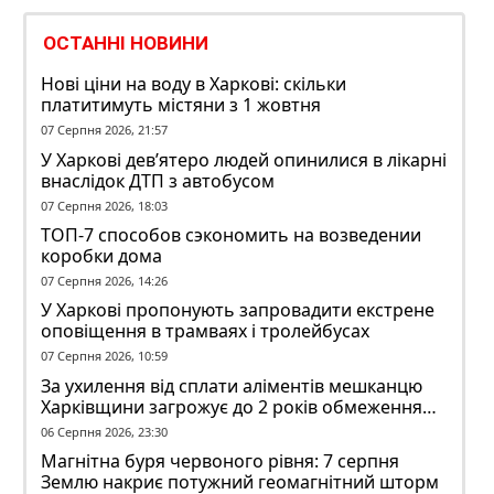
ОСТАННІ НОВИНИ
Нові ціни на воду в Харкові: скільки
платитимуть містяни з 1 жовтня
07 Серпня 2026, 21:57
У Харкові дев’ятеро людей опинилися в лікарні
внаслідок ДТП з автобусом
07 Серпня 2026, 18:03
ТОП-7 способов сэкономить на возведении
коробки дома
07 Серпня 2026, 14:26
У Харкові пропонують запровадити екстрене
оповіщення в трамваях і тролейбусах
07 Серпня 2026, 10:59
За ухилення від сплати аліментів мешканцю
Харківщини загрожує до 2 років обмеження
волі
06 Серпня 2026, 23:30
Магнітна буря червоного рівня: 7 серпня
Землю накриє потужний геомагнітний шторм