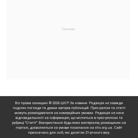
Всі права захищені © 2026 ШО?! За новини. Редакція не завжди
поділяє погляди та думки авторів публікацій. Прес-релізи та статті
можуть розміщуватися на комерційних умовах. Редакція не несе
відповідальності за інформацію, що міститься в прес-релізах та
рубриці "Статті". Використання будь-яких матеріалів, розміщених на
порталі, дозволяється за умови посилання на sho.org.ua. Сайт
призначено для осіб, які досягли 21-річного віку.